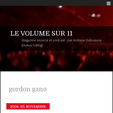
LE VOLUME SUR 11
Magazine musical et podcast - par Antoine Dubuquoy
(Dubuc's Blog)
gordon gano
2006.
30. NOVEMBRE