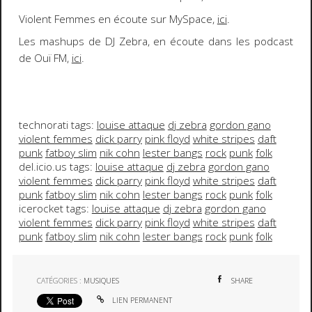
Violent Femmes
en écoute sur MySpace,
ici
.
Les mashups de DJ Zebra
, en écoute dans les podcast
de
Ouï FM
,
ici
.
technorati tags:
louise attaque
dj zebra
gordon gano
violent femmes
dick parry
pink floyd
white stripes
daft
punk
fatboy slim
nik cohn
lester bangs
rock
punk
folk
del.icio.us tags:
louise attaque
dj zebra
gordon gano
violent femmes
dick parry
pink floyd
white stripes
daft
punk
fatboy slim
nik cohn
lester bangs
rock
punk
folk
icerocket tags:
louise attaque
dj zebra
gordon gano
violent femmes
dick parry
pink floyd
white stripes
daft
punk
fatboy slim
nik cohn
lester bangs
rock
punk
folk
CATÉGORIES :
MUSIQUES
SHARE
LIEN PERMANENT