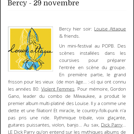
Bercy - 29 novembre
Bercy hier soir:
Louise Attaque
& friends.
Un mini-festival au POPB. Des
scènes installées dans les
coursives pour préparer
l'entrée en scène du groupe.
En première partie, le grand
frisson pour les vieux (de mon âge...
:-o
) qui ont connu
les années 80:
Violent Femmes
. Pour mémoire,
Gordon
Gano
, leader du combo de Milwaukee, a produit le
premier album multi-platiné des Louise. Il y a comme une
dette et une filiation! Et miracle, le country-folk-punk n'a
pas pris une ride. Rythmique tribale, voix glaçante,
guitares puissantes, violon, banjo... Au sax,
Dick Parry
...
LE
Dick Parry qu'on entend sur les mythiques albums de