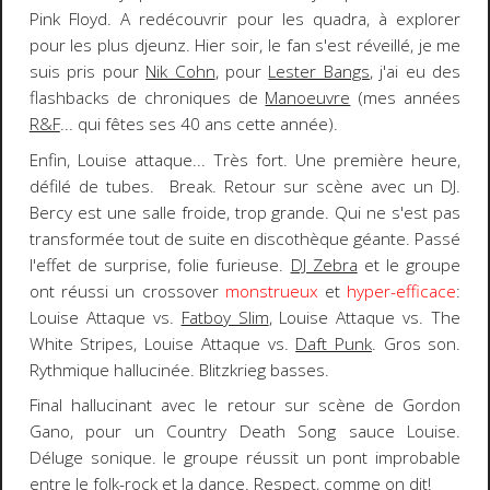
Pink Floyd
. A redécouvrir pour les quadra, à explorer
pour les plus djeunz. Hier soir, le fan s'est réveillé, je me
suis pris pour
Nik Cohn
, pour
Lester Bangs
, j'ai eu des
flashbacks de chroniques de
Manoeuvre
(mes années
R&F
... qui fêtes ses
40 ans
cette année).
Enfin,
Louise
attaque... Très fort. Une première heure,
défilé de tubes. Break. Retour sur scène avec un
DJ.
Bercy est une salle froide, trop grande. Qui ne s'est pas
transformée tout de suite en
discothèque géante
. Passé
l'effet de surprise, folie furieuse.
DJ Zebra
et le groupe
ont réussi un
crossover
monstrueux
et
hyper-efficace
:
Louise Attaque vs.
Fatboy Slim
, Louise Attaque vs.
The
White Stripes
, Louise Attaque vs.
Daft Punk
. Gros son.
Rythmique hallucinée. Blitzkrieg basses.
Final hallucinant avec le retour sur scène de
Gordon
Gano
, pour un
Country Death Song
sauce Louise.
Déluge sonique. le groupe réussit un pont improbable
entre le folk-rock et la dance. Respect, comme on dit!