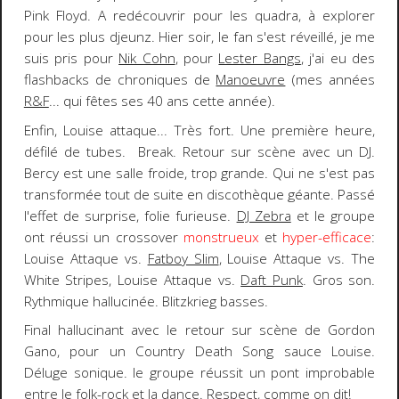
Pink Floyd
. A redécouvrir pour les quadra, à explorer
pour les plus djeunz. Hier soir, le fan s'est réveillé, je me
suis pris pour
Nik Cohn
, pour
Lester Bangs
, j'ai eu des
flashbacks de chroniques de
Manoeuvre
(mes années
R&F
... qui fêtes ses
40 ans
cette année).
Enfin,
Louise
attaque... Très fort. Une première heure,
défilé de tubes. Break. Retour sur scène avec un
DJ.
Bercy est une salle froide, trop grande. Qui ne s'est pas
transformée tout de suite en
discothèque géante
. Passé
l'effet de surprise, folie furieuse.
DJ Zebra
et le groupe
ont réussi un
crossover
monstrueux
et
hyper-efficace
:
Louise Attaque vs.
Fatboy Slim
, Louise Attaque vs.
The
White Stripes
, Louise Attaque vs.
Daft Punk
. Gros son.
Rythmique hallucinée. Blitzkrieg basses.
Final hallucinant avec le retour sur scène de
Gordon
Gano
, pour un
Country Death Song
sauce Louise.
Déluge sonique. le groupe réussit un pont improbable
entre le folk-rock et la dance. Respect, comme on dit!