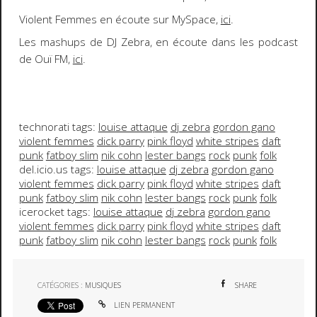
Violent Femmes
en écoute sur MySpace,
ici
.
Les mashups de DJ Zebra
, en écoute dans les podcast
de
Ouï FM
,
ici
.
technorati tags:
louise attaque
dj zebra
gordon gano
violent femmes
dick parry
pink floyd
white stripes
daft
punk
fatboy slim
nik cohn
lester bangs
rock
punk
folk
del.icio.us tags:
louise attaque
dj zebra
gordon gano
violent femmes
dick parry
pink floyd
white stripes
daft
punk
fatboy slim
nik cohn
lester bangs
rock
punk
folk
icerocket tags:
louise attaque
dj zebra
gordon gano
violent femmes
dick parry
pink floyd
white stripes
daft
punk
fatboy slim
nik cohn
lester bangs
rock
punk
folk
CATÉGORIES :
MUSIQUES
SHARE
LIEN PERMANENT