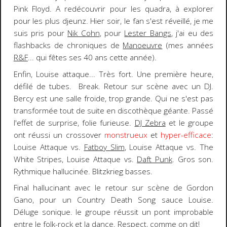
Pink Floyd
. A redécouvrir pour les quadra, à explorer
pour les plus djeunz. Hier soir, le fan s'est réveillé, je me
suis pris pour
Nik Cohn
, pour
Lester Bangs
, j'ai eu des
flashbacks de chroniques de
Manoeuvre
(mes années
R&F
... qui fêtes ses
40 ans
cette année).
Enfin,
Louise
attaque... Très fort. Une première heure,
défilé de tubes. Break. Retour sur scène avec un
DJ.
Bercy est une salle froide, trop grande. Qui ne s'est pas
transformée tout de suite en
discothèque géante
. Passé
l'effet de surprise, folie furieuse.
DJ Zebra
et le groupe
ont réussi un
crossover
monstrueux
et
hyper-efficace
:
Louise Attaque vs.
Fatboy Slim
, Louise Attaque vs.
The
White Stripes
, Louise Attaque vs.
Daft Punk
. Gros son.
Rythmique hallucinée. Blitzkrieg basses.
Final hallucinant avec le retour sur scène de
Gordon
Gano
, pour un
Country Death Song
sauce Louise.
Déluge sonique. le groupe réussit un pont improbable
entre le folk-rock et la dance. Respect, comme on dit!