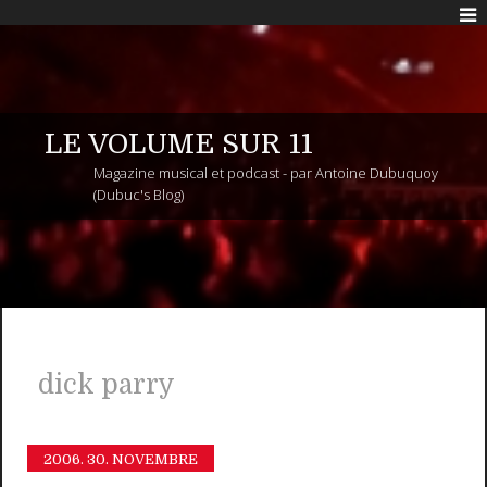
LE VOLUME SUR 11
Magazine musical et podcast - par Antoine Dubuquoy
(Dubuc's Blog)
dick parry
2006.
30. NOVEMBRE