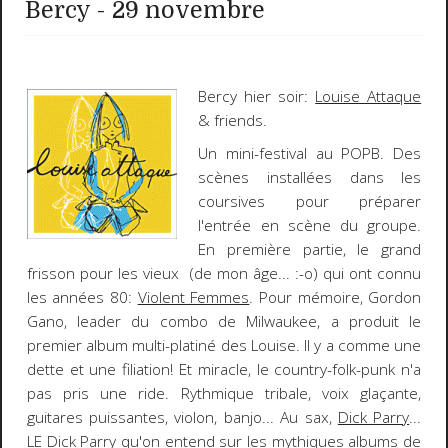
Bercy - 29 novembre
Bercy hier soir:
Louise Attaque
& friends.
Un mini-festival au POPB. Des
scènes installées dans les
coursives pour préparer
l'entrée en scène du groupe.
En première partie, le grand
frisson pour les vieux (de mon âge...
:-o
) qui ont connu
les années 80:
Violent Femmes
. Pour mémoire,
Gordon
Gano
, leader du combo de Milwaukee, a produit le
premier album multi-platiné des Louise. Il y a comme une
dette et une filiation! Et miracle, le country-folk-punk n'a
pas pris une ride. Rythmique tribale, voix glaçante,
guitares puissantes, violon, banjo... Au sax,
Dick Parry
...
LE
Dick Parry qu'on entend sur les mythiques albums de