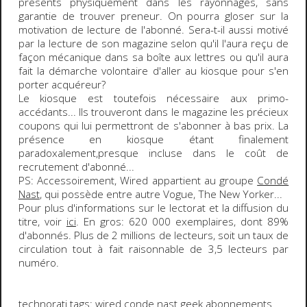
présents physiquement dans les rayonnages, sans
garantie de trouver preneur. On pourra gloser sur la
motivation de lecture de l'abonné. Sera-t-il aussi motivé
par la lecture de son magazine selon qu'il l'aura reçu de
façon mécanique dans sa boîte aux lettres ou qu'il aura
fait la démarche volontaire d'aller au kiosque pour s'en
porter acquéreur?
Le
kiosque
est toutefois nécessaire aux
primo-
accédants
... Ils trouveront dans le magazine les précieux
coupons qui lui permettront de
s'abonner à bas prix
. La
présence en kiosque étant finalement
paradoxalement,presque incluse dans le coût de
recrutement d'abonné...
PS
: Accessoirement, Wired appartient au groupe
Condé
Nast
, qui possède entre autre Vogue, The New Yorker...
Pour plus d'informations sur le lectorat et la diffusion du
titre, voir
ici
. En gros:
620 000 exemplaires
, dont
89%
d'abonnés. Plus de
2 millions
de lecteurs, soit un taux de
circulation tout à fait raisonnable de
3,5
lecteurs par
numéro.
technorati tags:
wired
conde nast
geek
abonnements