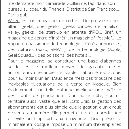
me demande mon camarade Guillaume, tapi dans son
bureau au coeur du Financial District de San Francisco...
Par la pub!!!
Wired
est un
magazine de niche
... De grosse niche...
alliant geeks, über-geeks, geeks blindés de la Silicon
Valley, geeks de start-up en attente d'IPO... Bref, un
magazine de centre d'intérêt, un magazine "lifestyle"... Le
Vogue du passionné de technologie... Côté annonceurs,
des voitures (Saab, BMW...), de la technologie (Apple,
GeekSquad...), des boissons, des hôtels...
Pour le magazine, se constituer une
base d'abonnés
solide
, est le meilleur moyen de
garantir à ses
annonceurs une audience stable
. L'abonné est acquis
pour au moins un an. L'audience n'est pas tributaire des
inévitables fluctuations de la vente en kiosque. Bien
évidemment, une telle politique implique une maîtrise
des coûts de production. D'un autre côté, sur un
territoire aussi vaste que les Etats-Unis, la gestion des
abonnements est plus simple que la gestion d'un circuit
de vente au numéro. Elle permet d'ajuster la production
et évite un trop fort taux d'invendus. Une présence
minimale en kiosque impose un minimum d'exemplaires