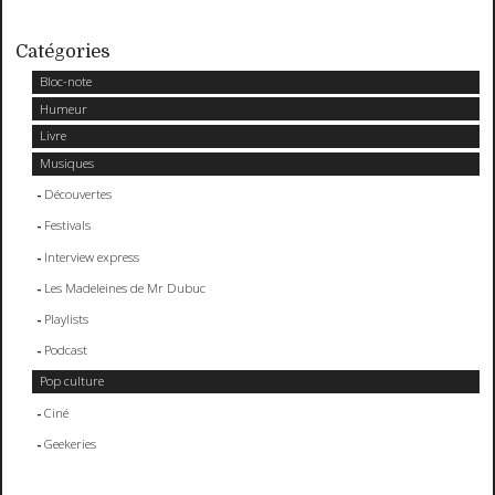
Catégories
Bloc-note
Humeur
Livre
Musiques
Découvertes
Festivals
Interview express
Les Madeleines de Mr Dubuc
Playlists
Podcast
Pop culture
Ciné
Geekeries