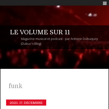
LE VOLUME SUR 11
Magazine musical et podcast - par Antoine Dubuquoy
(Dubuc's Blog)
funk
2025.
17. DÉCEMBRE