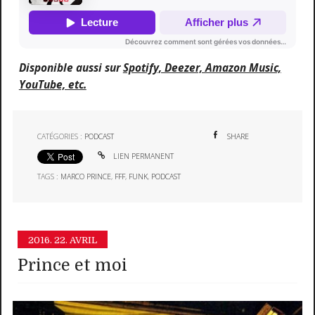
Disponible aussi sur
Spotify, Deezer, Amazon Music,
YouTube, etc.
CATÉGORIES :
PODCAST
SHARE
LIEN PERMANENT
TAGS :
MARCO PRINCE
,
FFF
,
FUNK
,
PODCAST
2016.
22. AVRIL
Prince et moi