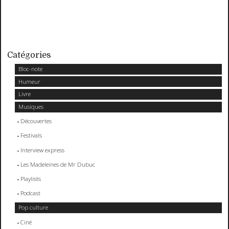
Catégories
Bloc-note
Humeur
Livre
Musiques
Découvertes
Festivals
Interview express
Les Madeleines de Mr Dubuc
Playlists
Podcast
Pop culture
Ciné