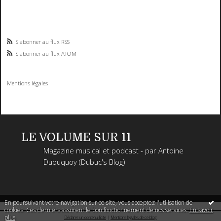
S'abonner au flux RSS
S'abonner au flux ATOM
Mentions légales
LE VOLUME SUR 11
Magazine musical et podcast - par Antoine
Dubuquoy (Dubuc's Blog)
En poursuivant votre navigation sur ce site, vous acceptez l'utilisation de
cookies. Ces derniers assurent le bon fonctionnement de nos services.
En savoir
plus
.
Déclarer un contenu illicite
|
Mentions légales de ce blog