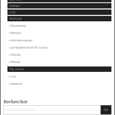
Humeur
Livre
Musiques
Découvertes
Festivals
Interview express
Les Madeleines de Mr Dubuc
Playlists
Podcast
Pop culture
Ciné
Geekeries
Rechercher