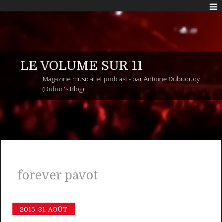
LE VOLUME SUR 11
Magazine musical et podcast - par Antoine Dubuquoy
(Dubuc's Blog)
forever pavot
2015.
31. AOÛT