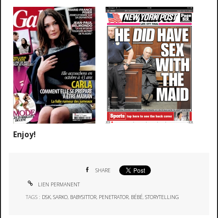
Enjoy!
SHARE
LIEN PERMANENT
TAGS :
DSK
,
SARKO
,
BABYSITTOR
,
PENETRATOR
,
BÉBÉ
,
STORYTELLING