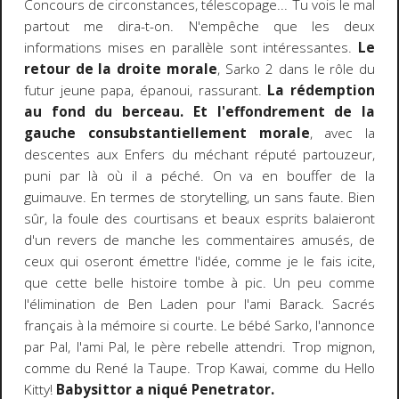
Concours de circonstances, télescopage... Tu vois le mal
partout me dira-t-on. N'empêche que les deux
informations mises en parallèle sont intéressantes.
Le
retour de la droite morale
, Sarko 2 dans le rôle du
futur jeune papa, épanoui, rassurant.
La rédemption
au fond du berceau.
Et l'effondrement de la
gauche consubstantiellement morale
, avec la
descentes aux Enfers du méchant réputé partouzeur,
puni par là où il a péché. On va en bouffer de la
guimauve. En termes de storytelling, un sans faute. Bien
sûr, la foule des courtisans et beaux esprits balaieront
d'un revers de manche les commentaires amusés, de
ceux qui oseront émettre l'idée, comme je le fais icite,
que cette belle histoire tombe à pic. Un peu comme
l'élimination de Ben Laden pour l'ami Barack. Sacrés
français à la mémoire si courte. Le bébé Sarko, l'annonce
par Pal, l'ami Pal, le père rebelle attendri. Trop mignon,
comme du René la Taupe. Trop Kawai, comme du Hello
Kitty!
Babysittor a niqué Penetrator.