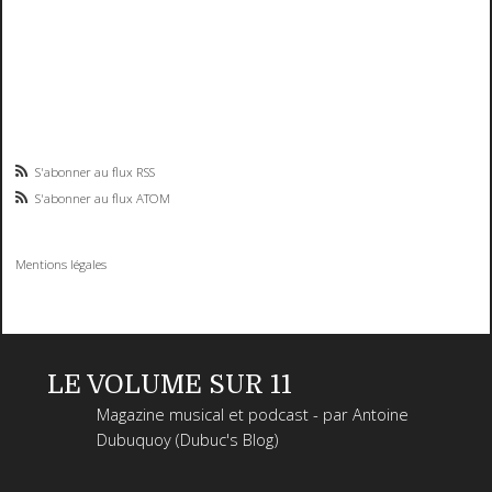
S'abonner au flux RSS
S'abonner au flux ATOM
Mentions légales
LE VOLUME SUR 11
Magazine musical et podcast - par Antoine
Dubuquoy (Dubuc's Blog)