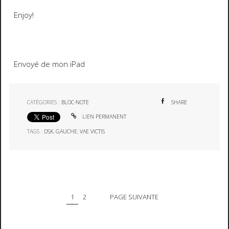
Enjoy!
Envoyé de mon iPad
CATÉGORIES :
BLOC-NOTE
SHARE
LIEN PERMANENT
TAGS :
DSK
,
GAUCHE
,
VAE VICTIS
1
2
PAGE SUIVANTE