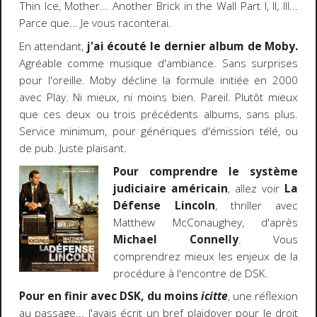
Thin Ice, Mother... Another Brick in the Wall Part I, II, III...
Parce que... Je vous raconterai.
En attendant,
j'ai écouté le dernier album de Moby.
Agréable comme musique d'ambiance. Sans surprises
pour l'oreille. Moby décline la formule initiée en 2000
avec Play. Ni mieux, ni moins bien. Pareil. Plutôt mieux
que ces deux ou trois précédents albums, sans plus.
Service minimum, pour génériques d'émission télé, ou
de pub. Juste plaisant.
Pour comprendre le système
judiciaire américain
, allez voir
La
Défense Lincoln
, thriller avec
Matthew McConaughey, d'après
Michael Connelly
. Vous
comprendrez mieux les enjeux de la
procédure à l'encontre de DSK.
Pour en finir avec DSK, du moins
icitte
, une réflexion
au passage... J'avais écrit un bref plaidoyer pour le droit