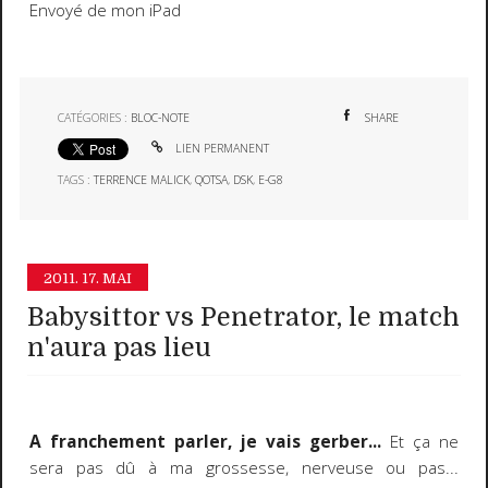
Envoyé de mon iPad
CATÉGORIES :
BLOC-NOTE
SHARE
LIEN PERMANENT
TAGS :
TERRENCE MALICK
,
QOTSA
,
DSK
,
E-G8
2011.
17. MAI
Babysittor vs Penetrator, le match
n'aura pas lieu
A franchement parler, je vais gerber...
Et ça ne
sera pas dû à ma grossesse, nerveuse ou pas...