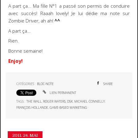
A part ça... Ma fille N°1 a passé son permis de conduire
avec succès! Raaah lovely! Je lui dédie ma note sur
Zombie Driver, ah ah!
^^
A part ça...
Rien.
Bonne semaine!
Enjoy!
CATÉGORIES :
BLOC-NOTE
SHARE
LIEN PERMANENT
TAGS :
THE WALL
,
ROGER WATERS
,
DSK
,
MICHAEL CONNELLY
,
FRANÇOIS HOLLANDE
,
GAME-BASED MARKETING
2011.
24. MAI