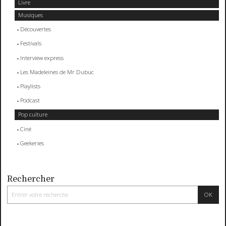
Livre
Musiques
Découvertes
Festivals
Interview express
Les Madeleines de Mr Dubuc
Playlists
Podcast
Pop culture
Ciné
Geekeries
Rechercher