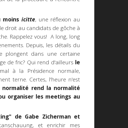
du moins
icitte
, une réflexion au
r le droit au candidats de gôche à
rsche. Rappelez vous! A long, long
vènements. Depuis, les détails du
me plongent dans une certaine
ge de fric? Qui rend d'ailleurs
le
rmal à la Présidence normale,
nt terne. Certes, l'heure n'est
 normalité rend la normalité
r ou organiser les meetings au
ing" de Gabe Zicherman et
tanschauung, et enrichir mes