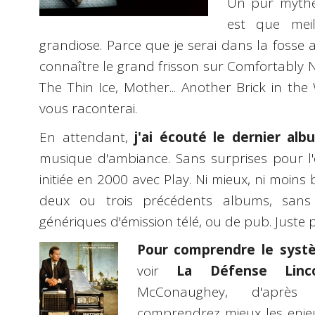
Un pur mythe.
est que meil
grandiose. Parce que je serai dans la fosse 
connaître le grand frisson sur Comfortably 
The Thin Ice, Mother... Another Brick in the Wall
vous raconterai.
En attendant,
j'ai écouté le dernier al
musique d'ambiance. Sans surprises pour l'o
initiée en 2000 avec Play. Ni mieux, ni moins 
deux ou trois précédents albums, sans
génériques d'émission télé, ou de pub. Juste 
Pour comprendre le systè
voir
La Défense Linco
McConaughey, d'aprè
comprendrez mieux les enjeu