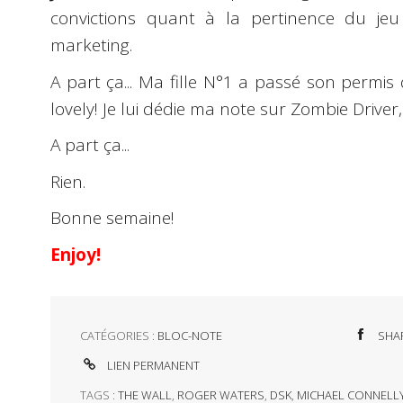
convictions quant à la pertinence du je
marketing.
A part ça... Ma fille N°1 a passé son permi
lovely! Je lui dédie ma note sur Zombie Driver
A part ça...
Rien.
Bonne semaine!
Enjoy!
CATÉGORIES :
BLOC-NOTE
SHA
LIEN PERMANENT
TAGS :
THE WALL
,
ROGER WATERS
,
DSK
,
MICHAEL CONNELL