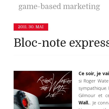
game-based marketing
2011.
30. MAI
Bloc-note expres
Ce soir, je va
si Roger Wate
sympathique. 
Gilmour et c
Wall.
.. Je con