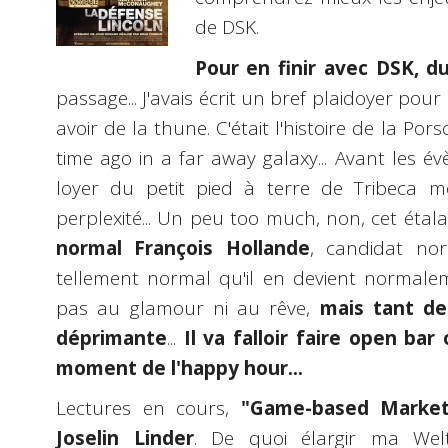
de DSK.
Pour en finir avec DSK, 
passage... J'avais écrit un bref plaidoyer pou
avoir de la thune. C'était l'histoire de la Po
time ago in a far away galaxy... Avant les é
loyer du petit pied à terre de Tribeca 
perplexité... Un peu too much, non, cet étala
normal François Hollande
, candidat no
tellement normal qu'il en devient normaleme
pas au glamour ni au rêve,
mais tant de
déprimante
...
Il va falloir faire open ba
moment de l'happy hour...
Lectures en cours,
"Game-based Market
Joselin Linder
. De quoi élargir ma Wel