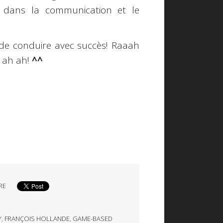
u dans la communication et le
s de conduire avec succès! Raaah
, ah ah!
^^
RE
Y
,
FRANÇOIS HOLLANDE
,
GAME-BASED