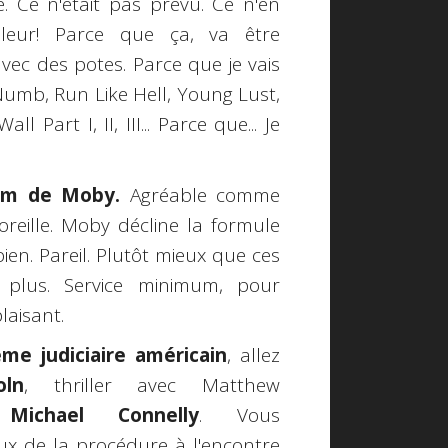
 Ce n'était pas prévu. Ce n'en
leur! Parce que ça, va être
avec des potes. Parce que je vais
Numb, Run Like Hell, Young Lust,
 Part I, II, III... Parce que... Je
bum de Moby.
Agréable comme
reille. Moby décline la formule
bien. Pareil. Plutôt mieux que ces
 plus. Service minimum, pour
plaisant.
me judiciaire américain
, allez
ln
, thriller avec Matthew
s
Michael Connelly
. Vous
x de la procédure à l'encontre