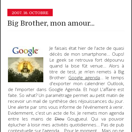
2007.
16. OCTOBRE
Big Brother, mon amour...
Je faisais état hier de l'acte de quasi
décès de mon smartphone... Oups!
Le geek se retrouva fort dépourvu
quand la bise fût venue... Alors à
titre de test, je m'en remets à
Big
Brother
:
Google agenda
... le temps
d'exporter mon calendrier Outlook,
de l'importer dans Google Agenda. Et hop! L'affaire est
faite.
So what?
Un paramétrage permet au petit matin de
recevoir un mail de synthèse des réjouissances du jour.
Une alerte par sms vous informe de l'événement à venir.
Evidemment, c'est un acte de foi. Je remets mon agenda
entre les mains de
Dieu
Gougueul. Qui va pouvoir
éplucher à loisir mes activités quotidiennes... Pas de pub
contextuelle sur l'agenda... Pour le moment... Mais on ne