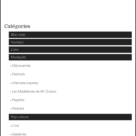
Catégories
Bloc-note
Humeur
Livre
Musiques
Découvertes
Festivals
Interview express
Les Madeleines de Mr Dubuc
Playlists
Podcast
Pop culture
Ciné
Geekeries