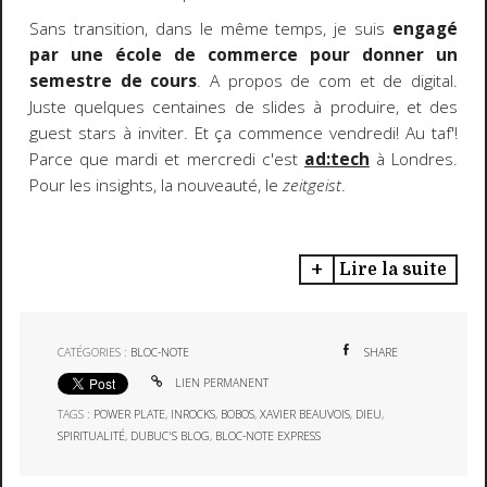
Sans transition, dans le même temps, je suis
engagé
par une école de commerce pour donner un
semestre de cours
. A propos de com et de digital.
Juste quelques centaines de slides à produire, et des
guest stars à inviter. Et ça commence vendredi! Au taf'!
Parce que mardi et mercredi c'est
ad:tech
à Londres.
Pour les insights, la nouveauté, le
zeitgeist
.
Lire la suite
CATÉGORIES :
BLOC-NOTE
SHARE
LIEN PERMANENT
TAGS :
POWER PLATE
,
INROCKS
,
BOBOS
,
XAVIER BEAUVOIS
,
DIEU
,
SPIRITUALITÉ
,
DUBUC'S BLOG
,
BLOC-NOTE EXPRESS