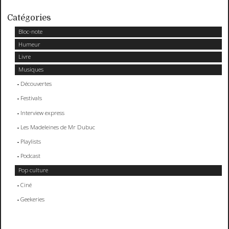
Catégories
Bloc-note
Humeur
Livre
Musiques
Découvertes
Festivals
Interview express
Les Madeleines de Mr Dubuc
Playlists
Podcast
Pop culture
Ciné
Geekeries