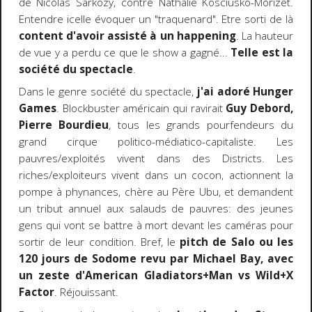
de Nicolas Sarkozy, contre Nathalie Kosciusko-Morizet.
Entendre icelle évoquer un "traquenard". Etre sorti de là
content d'avoir assisté à un happening
. La hauteur
de vue y a perdu ce que le show a gagné...
Telle est la
société du spectacle
.
Dans le genre société du spectacle,
j'ai adoré Hunger
Games
. Blockbuster américain qui ravirait
Guy Debord,
Pierre Bourdieu
, tous les grands pourfendeurs du
grand cirque politico-médiatico-capitaliste. Les
pauvres/exploités vivent dans des Districts. Les
riches/exploiteurs vivent dans un cocon, actionnent la
pompe à phynances, chère au Père Ubu, et demandent
un tribut annuel aux salauds de pauvres: des jeunes
gens qui vont se battre à mort devant les caméras pour
sortir de leur condition. Bref, le
pitch de Salo ou les
120 jours de Sodome revu par Michael Bay, avec
un zeste d'American Gladiators+Man vs Wild+X
Factor
. Réjouissant.