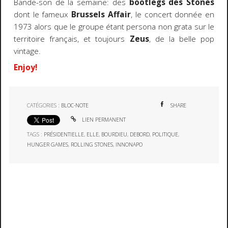
Bande-son de la semaine: des
bootlegs des Stones
dont le fameux
Brussels Affair
, le concert donnée en
1973 alors que le groupe étant persona non grata sur le
territoire français, et toujours
Zeus
, de la belle pop
vintage.
Enjoy!
CATÉGORIES :
BLOC-NOTE
SHARE
LIEN PERMANENT
TAGS :
PRÉSIDENTIELLE
,
ELLE
,
BOURDIEU
,
DEBORD
,
POLITIQUE
,
HUNGER GAMES
,
ROLLING STONES
,
INNONAPO