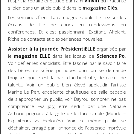
l'esprit la retraite effectuée par l'ami
Vinvin
qu'il raconte
si bien dans un aticle publié dans le
magazine Clés
.
Les semaines filent. La campagne saoule. Le nez sur les
écrans, de file de cours en rendez-vous en
conférences. Et c'est passionnant. Excitant. Affolant.
Riche de contacts et d'expériences nouvelles.
Assister à la journée PrésidentiELLE
organisée par
le
magazine ELLE
dans les locaux de
Sciences Po
.
Voir défiler les candidats. Etre fasciné par le savoir-faire
des bêtes de scène politiques dont on se demande
toujours quelle est la part d'authenticité, de calcul, de
talent... Voir un public bien élevé applaudir l'artiste
Marine Le Pen, excellente chauffeuse de salle capable
de s'approprier un public, voir Bayrou sombrer, ne pas
comprendre Eva joly, être séduit par une Nathalie
Arthaud pugnace à la grille de lecture simple (Monde =
Exploiteurs vs Exploités). Voir ce même public se
déchaîner, enragé par l'annonce de l'absence imprévue