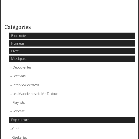
Catégories
Bloc-note
Humeur
Livre
Musiques
Découvertes
Festivals
Interview express
Les Madeleines de Mr Dubuc
Playlists
Podcast
Pop culture
Ciné
Geekeries