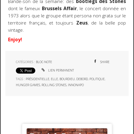
Bande-son de la semaine: des
bootlegs des Stones
dont le fameux
Brussels Affair
, le concert donnée en
1973 alors que le groupe étant persona non grata sur le
territoire français, et toujours
Zeus
, de la belle pop
vintage.
Enjoy!
CATÉGORIES :
BLOC-NOTE
SHARE
LIEN PERMANENT
TAGS :
PRÉSIDENTIELLE
,
ELLE
,
BOURDIEU
,
DEBORD
,
POLITIQUE
,
HUNGER GAMES
,
ROLLING STONES
,
INNONAPO