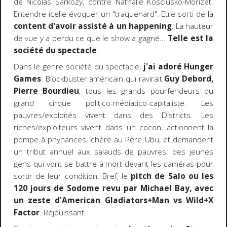
de Nicolas Sarkozy, contre Nathalie Kosciusko-Morizet.
Entendre icelle évoquer un "traquenard". Etre sorti de là
content d'avoir assisté à un happening
. La hauteur
de vue y a perdu ce que le show a gagné...
Telle est la
société du spectacle
.
Dans le genre société du spectacle,
j'ai adoré Hunger
Games
. Blockbuster américain qui ravirait
Guy Debord,
Pierre Bourdieu
, tous les grands pourfendeurs du
grand cirque politico-médiatico-capitaliste. Les
pauvres/exploités vivent dans des Districts. Les
riches/exploiteurs vivent dans un cocon, actionnent la
pompe à phynances, chère au Père Ubu, et demandent
un tribut annuel aux salauds de pauvres: des jeunes
gens qui vont se battre à mort devant les caméras pour
sortir de leur condition. Bref, le
pitch de Salo ou les
120 jours de Sodome revu par Michael Bay, avec
un zeste d'American Gladiators+Man vs Wild+X
Factor
. Réjouissant.