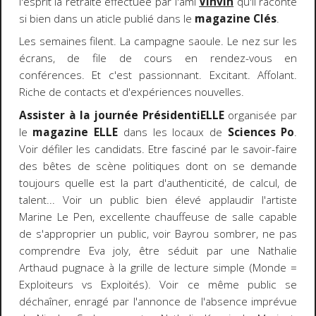
l'esprit la retraite effectuée par l'ami
Vinvin
qu'il raconte
si bien dans un aticle publié dans le
magazine Clés
.
Les semaines filent. La campagne saoule. Le nez sur les
écrans, de file de cours en rendez-vous en
conférences. Et c'est passionnant. Excitant. Affolant.
Riche de contacts et d'expériences nouvelles.
Assister à la journée PrésidentiELLE
organisée par
le
magazine ELLE
dans les locaux de
Sciences Po
.
Voir défiler les candidats. Etre fasciné par le savoir-faire
des bêtes de scène politiques dont on se demande
toujours quelle est la part d'authenticité, de calcul, de
talent... Voir un public bien élevé applaudir l'artiste
Marine Le Pen, excellente chauffeuse de salle capable
de s'approprier un public, voir Bayrou sombrer, ne pas
comprendre Eva joly, être séduit par une Nathalie
Arthaud pugnace à la grille de lecture simple (Monde =
Exploiteurs vs Exploités). Voir ce même public se
déchaîner, enragé par l'annonce de l'absence imprévue