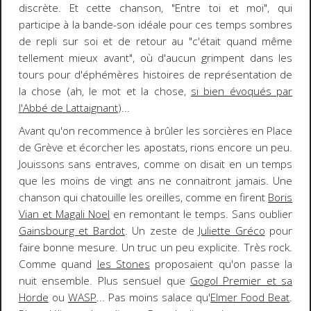
discrète. Et cette chanson, "Entre toi et moi", qui
participe à la bande-son idéale pour ces temps sombres
de repli sur soi et de retour au "c'était quand même
tellement mieux avant", où d'aucun grimpent dans les
tours pour d'éphémères histoires de représentation de
la chose (ah, le mot et la chose,
si bien évoqués par
l'Abbé de Lattaignant
)...
Avant qu'on recommence à brûler les sorcières en Place
de Grève et écorcher les apostats, rions encore un peu.
Jouissons sans entraves, comme on disait en un temps
que les moins de vingt ans ne connaitront jamais. Une
chanson qui chatouille les oreilles, comme en firent
Boris
Vian et Magali Noel
en remontant le temps. Sans oublier
Gainsbourg et Bardot
. Un zeste de
Juliette Gréco
pour
faire bonne mesure. Un truc un peu explicite. Très rock.
Comme quand
les Stones
proposaient qu'on passe la
nuit ensemble. Plus sensuel que
Gogol Premier et sa
Horde
ou
WASP
... Pas moins salace qu'
Elmer Food Beat
.