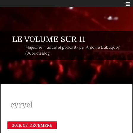
LE VOLUME SUR 11
Magazine musical et podcast - par Antoine Dubuquoy
(Dubuc's Blog)
cyryel
2016.
07. DÉCEMBRE