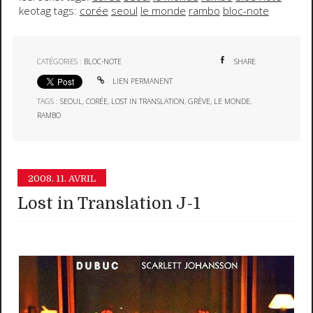
keotag tags:
corée
seoul
le monde
rambo
bloc-note
CATÉGORIES :
BLOC-NOTE
SHARE
LIEN PERMANENT
TAGS :
SEOUL
,
CORÉE
,
LOST IN TRANSLATION
,
GRÈVE
,
LE MONDE
,
RAMBO
2008.
11. AVRIL
Lost in Translation J-1