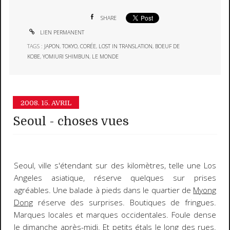
SHARE
LIEN PERMANENT
TAGS :
JAPON
,
TOKYO
,
CORÉE
,
LOST IN TRANSLATION
,
BOEUF DE
KOBE
,
YOMIURI SHIMBUN
,
LE MONDE
2008.
15. AVRIL
Seoul - choses vues
Seoul
, ville s'étendant sur des kilomètres, telle une Los
Angeles asiatique, réserve quelques sur prises
agréables. Une balade à pieds dans le quartier de
Myong
Dong
réserve des surprises. Boutiques de fringues.
Marques locales et marques occidentales. Foule dense
le dimanche après-midi. Et petits étals le long des rues.