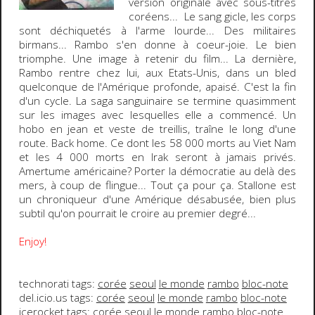
version originale avec sous-titres
coréens... Le sang gicle, les corps
sont déchiquetés à l'arme lourde... Des militaires
birmans... Rambo s'en donne à coeur-joie. Le bien
triomphe. Une image à retenir du film... La dernière,
Rambo rentre chez lui, aux Etats-Unis, dans un bled
quelconque de l'Amérique profonde, apaisé. C'est la fin
d'un cycle. La saga sanguinaire se termine quasimment
sur les images avec lesquelles elle a commencé. Un
hobo en jean et veste de treillis, traîne le long d'une
route. Back home. Ce dont les 58 000 morts au Viet Nam
et les 4 000 morts en Irak seront à jamais privés.
Amertume américaine? Porter la démocratie au delà des
mers, à coup de flingue... Tout ça pour ça.
Stallone
est
un chroniqueur d'une Amérique désabusée, bien plus
subtil qu'on pourrait le croire au premier degré...
Enjoy!
technorati tags:
corée
seoul
le monde
rambo
bloc-note
del.icio.us tags:
corée
seoul
le monde
rambo
bloc-note
icerocket tags:
corée
seoul
le monde
rambo
bloc-note