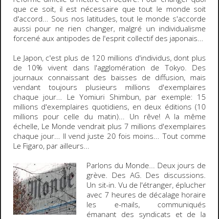
que ce soit, il est nécessaire que tout le monde soit
d'accord... Sous nos latitudes, tout le monde s'accorde
aussi pour ne rien changer, malgré un individualisme
forcené aux antipodes de l'esprit collectif des japonais...
Le
Japon,
c'est plus de
120 millions d'individus
, dont plus
de
10%
vivent dans l'agglomération de
Tokyo
. Des
journaux connaissant des baisses de diffusion, mais
vendant toujours plusieurs millions d'exemplaires
chaque jour... Le
Yomiuri Shimbun
, par exemple: 15
millions d'exemplaires quotidiens, en deux éditions (10
millions pour celle du matin)... Un rêve! A la même
échelle, Le Monde vendrait plus 7 millions d'exemplaires
chaque jour... Il vend juste 20 fois moins... Tout comme
Le Figaro, par ailleurs...
Parlons du
Monde
... Deux jours de
grève. Des AG. Des discussions.
Un sit-in. Vu de l'étranger, éplucher
avec 7 heures de décalage horaire
les e-mails, communiqués
émanant des syndicats et de la