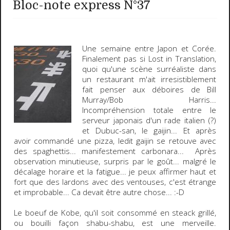
Bloc-note express N°37
Une semaine entre
Japon
et
Corée
.
Finalement pas si
Lost in Translation
,
quoi qu'une scène surréaliste dans
un restaurant m'ait irresistiblement
fait penser aux déboires de
Bill
Murray/Bob Harris
...
Incompréhension totale entre le
serveur japonais d'un rade italien (?)
et Dubuc-san, le
gaijin
... Et après
avoir commandé une pizza, ledit
gaijin
se retouve avec
des spaghettis... manifestement carbonara... Après
observation minutieuse, surpris par le goût... malgré le
décalage horaire et la fatigue... je peux affirmer haut et
fort que des lardons avec des ventouses, c'est étrange
et improbable... Ca devait être autre chose...
:-D
Le
boeuf de Kobe
, qu'il soit consommé en steack grillé,
ou bouilli façon
shabu-shabu
, est une merveille.