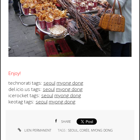
Enjoy!
technorati tags:
seoul
myong dong
del.icio.us tags:
seoul
myong dong
icerocket tags:
seoul
myong dong
keotag tags:
seoul
myong dong
SHARE
LIEN PERMANENT
TAGS :
SEOUL
,
CORÉE
,
MYONG DONG