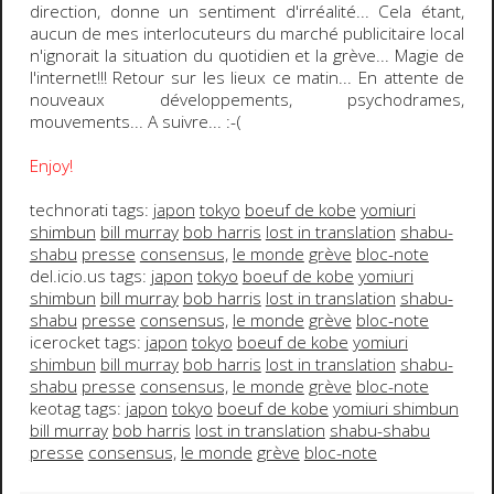
direction, donne un sentiment d'irréalité... Cela étant,
aucun de mes interlocuteurs du marché publicitaire local
n'ignorait la situation du quotidien et la grève... Magie de
l'internet!!! Retour sur les lieux ce matin... En attente de
nouveaux développements, psychodrames,
mouvements... A suivre...
:-(
Enjoy!
technorati tags:
japon
tokyo
boeuf de kobe
yomiuri
shimbun
bill murray
bob harris
lost in translation
shabu-
shabu
presse
consensus,
le monde
grève
bloc-note
del.icio.us tags:
japon
tokyo
boeuf de kobe
yomiuri
shimbun
bill murray
bob harris
lost in translation
shabu-
shabu
presse
consensus,
le monde
grève
bloc-note
icerocket tags:
japon
tokyo
boeuf de kobe
yomiuri
shimbun
bill murray
bob harris
lost in translation
shabu-
shabu
presse
consensus,
le monde
grève
bloc-note
keotag tags:
japon
tokyo
boeuf de kobe
yomiuri shimbun
bill murray
bob harris
lost in translation
shabu-shabu
presse
consensus,
le monde
grève
bloc-note