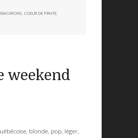
,
MACARONS
,
COEUR DE PIRATE
,
e weekend
 Québécoise, blonde, pop, léger,