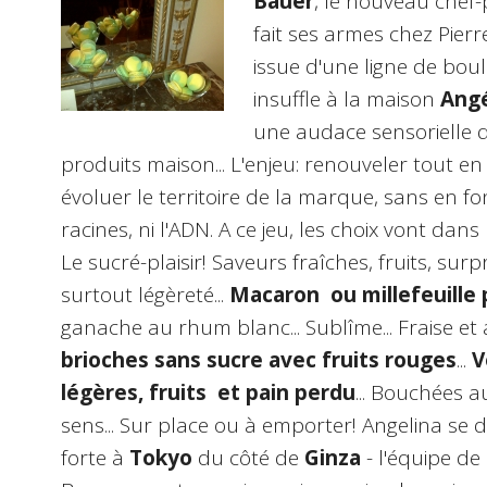
Bauer
, le nouveau chef-p
fait ses armes chez Pier
issue d'une ligne de boula
insuffle à la maison
Angé
une audace sensorielle q
produits maison... L'enjeu: renouveler tout en
évoluer le territoire de la marque, sans en
racines, ni l'ADN. A ce jeu, les choix vont dans 
Le sucré-plaisir! Saveurs fraîches, fruits, surp
surtout légèreté...
Macaron ou millefeuille
ganache au rhum blanc... Sublîme... Fraise et
brioches sans sucre avec fruits rouges
...
V
légères, fruits et pain perdu
... Bouchées au
sens... Sur place ou à emporter! Angelina se 
forte à
Tokyo
du côté de
Ginza
- l'équipe de