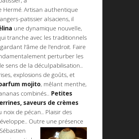
atissier, a
re Hermé. Artisan authentique
ngers-patissier alsaciens, il
lina
une dynamique nouvelle,
ui tranche avec les traditionnels
 gardant l'âme de l'endroit. Faire
 fondamentalement perturber les
le sens de la déculpabilisation...
rises, explosions de goûts, et
 parfum mojito
, mêlant menthe,
 ananas combinés...
Petites
errines, saveurs de crèmes
 noix de pécan... Plaisir des
développe... Outre une présence
 Sébastien