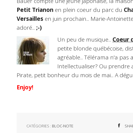
Bauer compte une jeune japonaise, la maison 
Petit Trianon
en plein coeur du parc du
Ch
Versailles
en juin prochain... Marie-Antoinett
adoré...
;-)
Un peu de musique...
Coeur d
petite blonde québécoise, dist
agréable... Télérama n'a pas a
Intellectualiser? Ou prendre
Pirate, petit bonheur du mois de mai... A d
Enjoy!
CATÉGORIES :
BLOC-NOTE
SHA