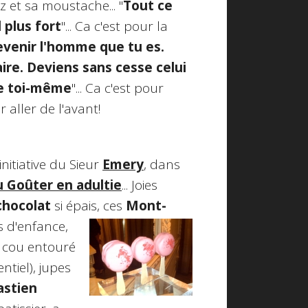
 et sa moustache... "
Tout ce
 plus fort
"... Ca c'est pour la
evenir l'homme que tu es.
aire. Deviens sans cesse celui
 de toi-même
"... Ca c'est pour
 aller de l'avant!
l'initiative du Sieur
Emery
, dans
u Goûter en adultie
... Joies
chocolat
si épais, ces
Mont-
s d'enfance,
e cou entouré
ntiel), jupes
astien