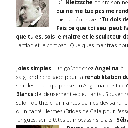
Où
Nietzsche
pointe son nez
qui ne me tue pas me rend
mise à l'épreuve... "
Tu dois d
Fais ce que toi seul peut f
que tu es, sois le maître et le sculpteur
l'action et le combat... Quelques mantras pour
Joies simples
... Un goûter chez
Angelina
, à 
sa grande croisade pour la
réhabilitation d
simples pour qui pense qu'Angelina, c'est ce
Blancs
délicieusement écoeurants... Souvenir
salon de thé, charmantes dames devisant, l
d'un carré Hermes (Brides de Gala pour l'esse
longues, serre-têtes et mocassins plats...
Séb