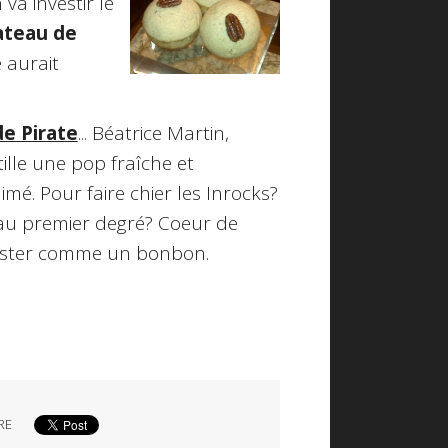
va investir le
ateau de
e aurait
e Pirate
... Béatrice Martin,
ille une pop fraîche et
imé. Pour faire chier les Inrocks?
 au premier degré? Coeur de
éguster comme un bonbon.
RE