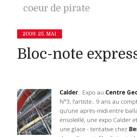
coeur de pirate
2009.
25. MAI
Bloc-note expres
Calder
... Expo au
Centre Ge
N°3, l'artiste... 9 ans au comp
qu'une après-midi entre bal
ensoleillé, une expo Calder et 
une glace - tentative chez
Be