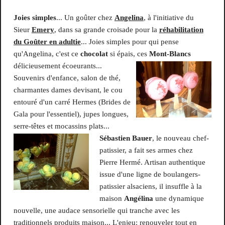
Joies simples
... Un goûter chez
Angelina
, à l'initiative du
Sieur
Emery
, dans sa grande croisade pour la
réhabilitation
du Goûter en adultie
... Joies simples pour qui pense
qu'Angelina, c'est ce
chocolat
si épais, ces
Mont-Blancs
délicieusement écoeurants...
Souvenirs d'enfance, salon de thé,
charmantes dames devisant, le cou
entouré d'un carré Hermes (Brides de
Gala pour l'essentiel), jupes longues,
serre-têtes et mocassins plats...
Sébastien
Bauer
, le nouveau chef-
patissier, a fait ses armes chez
Pierre Hermé. Artisan authentique
issue d'une ligne de boulangers-
patissier alsaciens, il insuffle à la
maison
Angélina
une dynamique
nouvelle, une audace sensorielle qui tranche avec les
traditionnels produits maison... L'enjeu: renouveler tout en