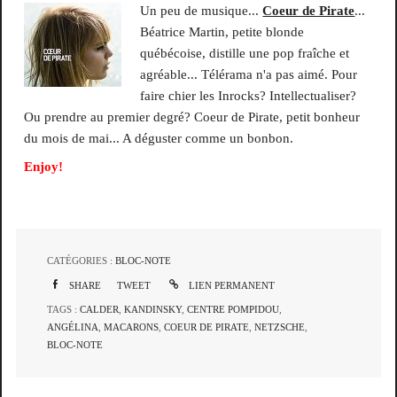
Un peu de musique...
Coeur de Pirate
...
Béatrice Martin, petite blonde
québécoise, distille une pop fraîche et
agréable... Télérama n'a pas aimé. Pour
faire chier les Inrocks? Intellectualiser?
Ou prendre au premier degré? Coeur de Pirate, petit bonheur
du mois de mai... A déguster comme un bonbon.
Enjoy!
CATÉGORIES :
BLOC-NOTE
SHARE
TWEET
LIEN PERMANENT
TAGS :
CALDER
,
KANDINSKY
,
CENTRE POMPIDOU
,
ANGÉLINA
,
MACARONS
,
COEUR DE PIRATE
,
NETZSCHE
,
BLOC-NOTE