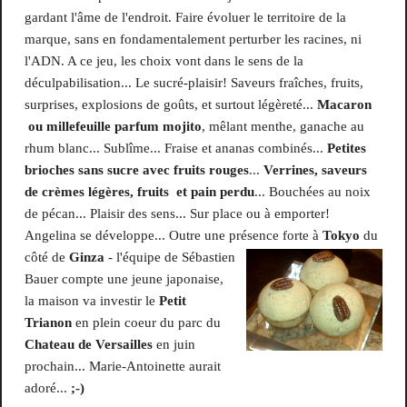
gardant l'âme de l'endroit. Faire évoluer le territoire de la
marque, sans en fondamentalement perturber les racines, ni
l'ADN. A ce jeu, les choix vont dans le sens de la
déculpabilisation... Le sucré-plaisir! Saveurs fraîches, fruits,
surprises, explosions de goûts, et surtout légèreté...
Macaron
ou millefeuille parfum mojito
, mêlant menthe, ganache au
rhum blanc... Sublîme... Fraise et ananas combinés...
Petites
brioches sans sucre avec fruits rouges
...
Verrines, saveurs
de crèmes légères, fruits et pain perdu
... Bouchées au noix
de pécan... Plaisir des sens... Sur place ou à emporter!
Angelina se développe... Outre une présence forte à
Tokyo
du
côté de
Ginza
- l'équipe de Sébastien
Bauer compte une jeune japonaise,
la maison va investir le
Petit
Trianon
en plein coeur du parc du
Chateau de Versailles
en juin
prochain... Marie-Antoinette aurait
adoré...
;-)