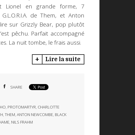
et Lionel en grande forme, 7
G.L.O.R.I.A. de Them, et Anton
re sur Grizzly Bear, pop plutôt
’est pêchu. Parfait accompagné
s. La nuit tombe, le frais aussi.
Lire la suite
SHARE
AHO
,
PROTOMARTYR
,
CHARLOTTE
TH
,
THEM
,
ANTON NEWCOMBE
,
BLACK
HAME
,
NILS FRAHM