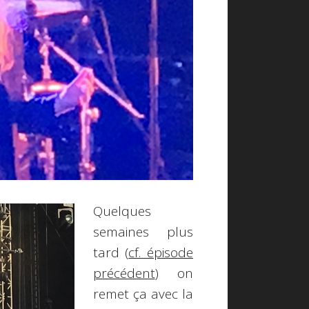
Quelques
semaines plus
tard (
cf. épisode
précédent
) on
remet ça avec la