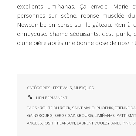
excellents Limiñanas. Ça envoie, Marie 
personnes sur scène, reprise musclée du 
Newcombe en cerise sur le gâteau. Rien à di
ennuyeuse. Shame séduisants, c’est punk, c
d’une bière après une bonne dose de ribs/frite
CATÉGORIES :
FESTIVALS
,
MUSIQUES
LIEN PERMANENT
TAGS :
ROUTE DU ROCK
,
SAINT MALO
,
PHOENIX
,
ETIENNE D
GAINSBOURG
,
SERGE GAINSBOURG
,
LIMIÑANAS
,
PATTI SMI
ANGELS
,
JOSH T PEARSON
,
LAURENT VOULZY
,
ARIEL PINK
,
S