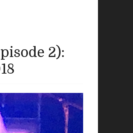
épisode 2):
018