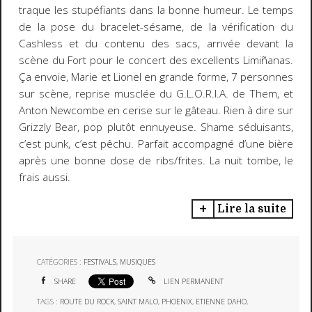
traque les stupéfiants dans la bonne humeur. Le temps
de la pose du bracelet-sésame, de la vérification du
Cashless et du contenu des sacs, arrivée devant la
scène du Fort pour le concert des excellents Limiñanas.
Ça envoie, Marie et Lionel en grande forme, 7 personnes
sur scène, reprise musclée du G.L.O.R.I.A. de Them, et
Anton Newcombe en cerise sur le gâteau. Rien à dire sur
Grizzly Bear, pop plutôt ennuyeuse. Shame séduisants,
c’est punk, c’est pêchu. Parfait accompagné d’une bière
après une bonne dose de ribs/frites. La nuit tombe, le
frais aussi.
Lire la suite
CATÉGORIES :
FESTIVALS
,
MUSIQUES
SHARE
LIEN PERMANENT
TAGS :
ROUTE DU ROCK
,
SAINT MALO
,
PHOENIX
,
ETIENNE DAHO
,