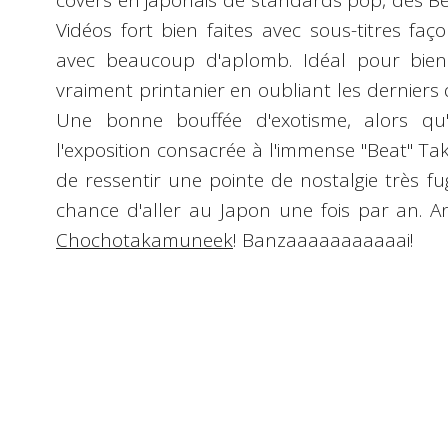
covers en japonais de standards pop
, des B
Vidéos fort bien faites avec sous-titres fa
avec beaucoup d'aplomb. Idéal pour bi
vraiment printanier en oubliant les derniers d
Une bonne bouffée d'exotisme, alors q
l'exposition consacrée à l'immense
"Beat" Ta
de ressentir une pointe de nostalgie très fu
chance d'aller au Japon une fois par an. 
Chochotakamuneek
! Banzaaaaaaaaaaai!