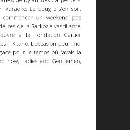
eatles, de Dylan, des Carpenters.
çon karaoke. Le bougre s'en sort
en commencer un weekend pas
élires de la Sarkozie vascillante.
u'ouvre à la
Fondation Cartier
keshi Kitano
. L'occasion pour moi
gace pour le temps où j'avais la
And now, Ladies and Gentlemen,