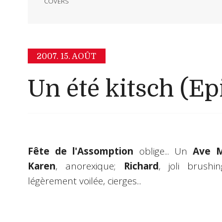
COVERS
2007.
15. AOÛT
Un été kitsch (Ep
Fête de l'Assomption
oblige... Un
Ave M
Karen
, anorexique;
Richard
, joli brushi
légèrement voilée, cierges...