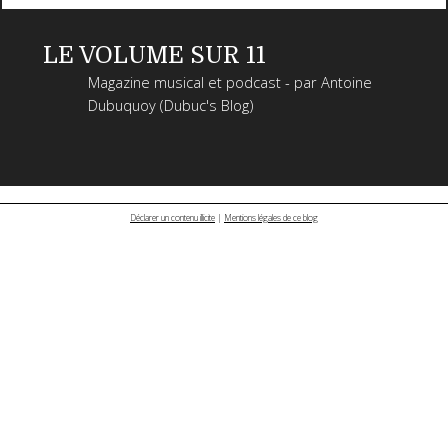
LE VOLUME SUR 11
Magazine musical et podcast - par Antoine
Dubuquoy (Dubuc's Blog)
Déclarer un contenu illicite
|
Mentions légales de ce blog