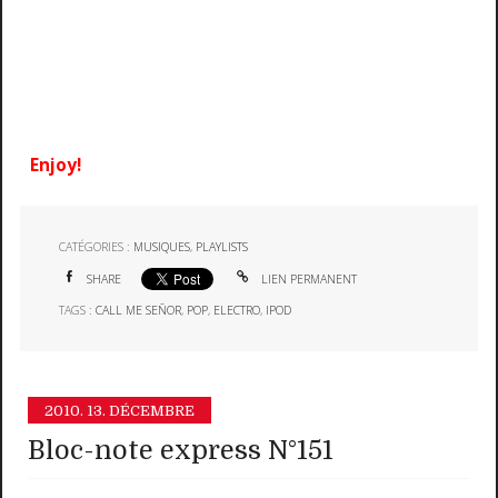
Enjoy!
CATÉGORIES :
MUSIQUES
,
PLAYLISTS
SHARE
LIEN PERMANENT
TAGS :
CALL ME SEÑOR
,
POP
,
ELECTRO
,
IPOD
2010.
13. DÉCEMBRE
Bloc-note express N°151