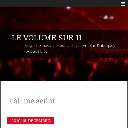
LE VOLUME SUR 11
Magazine musical et podcast - par Antoine Dubuquoy
(Dubuc's Blog)
call me señor
2010.
18. DÉCEMBRE