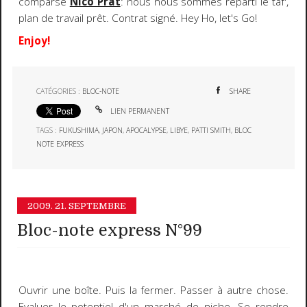
comparse
Nico Prat
: nous nous sommes réparti le taf',
plan de travail prêt. Contrat signé. Hey Ho, let's Go!
Enjoy!
CATÉGORIES :
BLOC-NOTE
SHARE
LIEN PERMANENT
TAGS :
FUKUSHIMA
,
JAPON
,
APOCALYPSE
,
LIBYE
,
PATTI SMITH
,
BLOC
NOTE EXPRESS
2009.
21. SEPTEMBRE
Bloc-note express N°99
Ouvrir une boîte
. Puis la fermer. Passer à autre chose.
Evaluer le potentiel d'un marché de niche. Se rendre