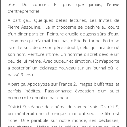
tête. Du concret.
Et plus que jamais, l'envie
d'entreprendre!
A part ça... Quelques belles lectures,
Les Invités
de
Pierre Assoulin
e
... Le microcosme se déchire au cours
d'un dîner parisien. Peinture cruelle de gens sûrs d'eux.
L'Homme qui m'aimait tout bas
, d'
Eric Fottorino
. Fotto se
livre. Le suicide de son père adoptif, celui qui lui a donné
son nom. Peinture intime. Un homme discret dévoile un
peu de lui même. Avec pudeur et émotion. (Et m'apporte
a posteriori un éclairage nouveau sur un journal où j'ai
passé 9 ans).
A part ça,
Apocalypse
sur
France 2
. Images bluffantes, et
parfois inédites. Passionnante évocation d'un sujet
qu'on croit connaître par coeur.
District 9
, séance de cinéma du samedi soir. District 9,
qui mériterait une chronique a lui tout seul. Le film est
riche. Une parabole sur notre monde, ses déclassés,