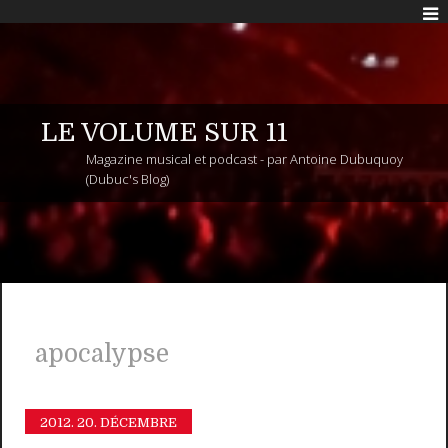
LE VOLUME SUR 11
Magazine musical et podcast - par Antoine Dubuquoy
(Dubuc's Blog)
apocalypse
2012.
20. DÉCEMBRE