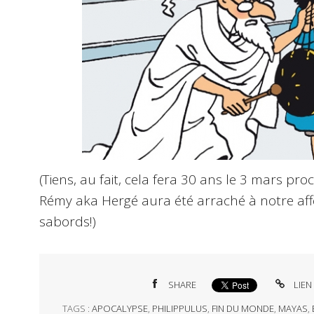
(Tiens, au fait, cela fera 30 ans le 3 mars p
Rémy aka Hergé aura été arraché à notre affect
sabords!)
SHARE
LIEN
TAGS :
APOCALYPSE
,
PHILIPPULUS
,
FIN DU MONDE
,
MAYAS
,