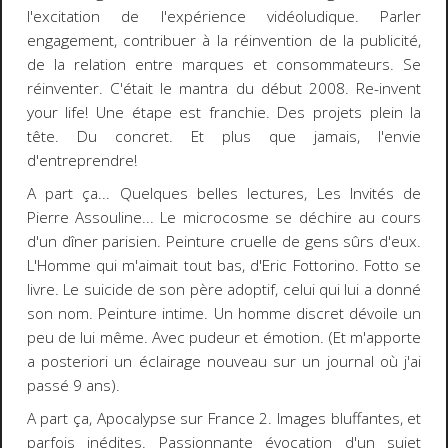
l'excitation de l'expérience vidéoludique. Parler
engagement, contribuer à la réinvention de la publicité,
de la relation entre marques et consommateurs. Se
réinventer. C'était le mantra du début 2008.
Re-invent
your life
! Une étape est franchie. Des projets plein la
tête. Du concret.
Et plus que jamais, l'envie
d'entreprendre!
A part ça... Quelques belles lectures,
Les Invités
de
Pierre Assoulin
e
... Le microcosme se déchire au cours
d'un dîner parisien. Peinture cruelle de gens sûrs d'eux.
L'Homme qui m'aimait tout bas
, d'
Eric Fottorino
. Fotto se
livre. Le suicide de son père adoptif, celui qui lui a donné
son nom. Peinture intime. Un homme discret dévoile un
peu de lui même. Avec pudeur et émotion. (Et m'apporte
a posteriori un éclairage nouveau sur un journal où j'ai
passé 9 ans).
A part ça,
Apocalypse
sur
France 2
. Images bluffantes, et
parfois inédites. Passionnante évocation d'un sujet