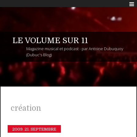
LE VOLUME SUR 11
Magazine musical et podcast - par Antoine Dubuquoy
(Dubuc's Blog)
création
2009.
21. SEPTEMBRE