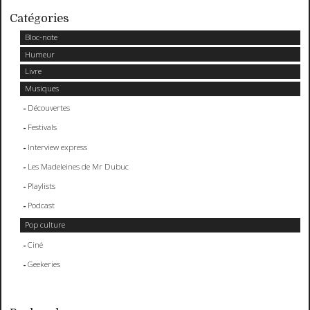
Catégories
Bloc-note
Humeur
Livre
Musiques
Découvertes
Festivals
Interview express
Les Madeleines de Mr Dubuc
Playlists
Podcast
Pop culture
Ciné
Geekeries