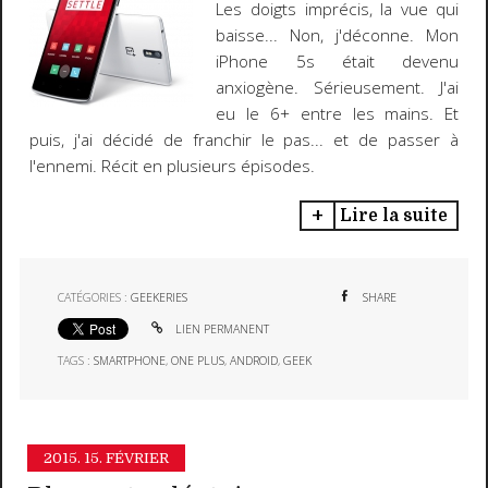
Les doigts imprécis, la vue qui
baisse... Non, j'déconne. Mon
iPhone 5s était devenu
anxiogène. Sérieusement. J'ai
eu le 6+ entre les mains. Et
puis, j'ai décidé de franchir le pas... et de passer à
l'ennemi. Récit en plusieurs épisodes.
Lire la suite
CATÉGORIES :
GEEKERIES
SHARE
LIEN PERMANENT
TAGS :
SMARTPHONE
,
ONE PLUS
,
ANDROID
,
GEEK
2015.
15. FÉVRIER