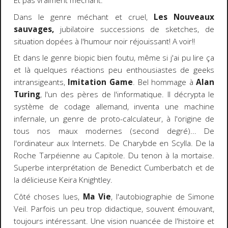
Et pas vraiment méchant.
Dans le genre méchant et cruel,
Les Nouveaux
sauvages,
jubilatoire successions de sketches, de
situation dopées à l'humour noir réjouissant! A voir!!
Et dans le genre biopic bien foutu, même si j'ai pu lire ça
et là quelques réactions peu enthousiastes de geeks
intransigeants,
Imitation Game
. Bel hommage à
Alan
Turing
, l'un des pères de l'informatique. Il décrypta le
système de codage allemand, inventa une machine
infernale, un genre de proto-calculateur, à l'origine de
tous nos maux modernes (second degré)... De
l'ordinateur aux Internets. De Charybde en Scylla. De la
Roche Tarpéienne au Capitole. Du tenon à la mortaise.
Superbe interprétation de Benedict Cumberbatch et de
la délicieuse Keira Knightley.
Côté choses lues,
Ma Vie
, l'autobiographie de Simone
Veil. Parfois un peu trop didactique, souvent émouvant,
toujours intéressant. Une vision nuancée de l'histoire et