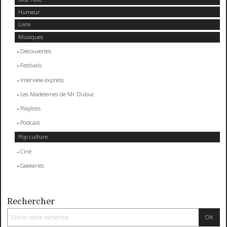
Humeur
Livre
Musiques
Découvertes
Festivals
Interview express
Les Madeleines de Mr Dubuc
Playlists
Podcast
Pop culture
Ciné
Geekeries
Rechercher