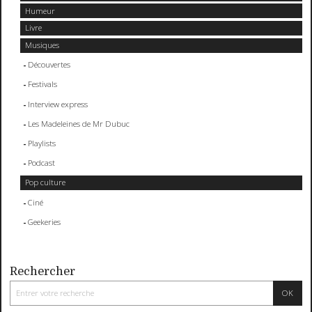
Humeur
Livre
Musiques
Découvertes
Festivals
Interview express
Les Madeleines de Mr Dubuc
Playlists
Podcast
Pop culture
Ciné
Geekeries
Rechercher