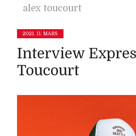
alex toucourt
2021.
11. MARS
Interview Expres
Toucourt