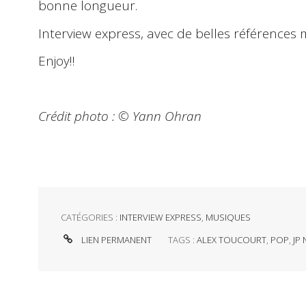
bonne longueur.
Interview express, avec de belles références m
Enjoy!!
Crédit photo : ©️ Yann Ohran
CATÉGORIES :
INTERVIEW EXPRESS
,
MUSIQUES
LIEN PERMANENT
TAGS :
ALEX TOUCOURT
,
POP
,
JP