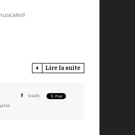
usicales!!
Lire la suite
SHARE
 NATAF