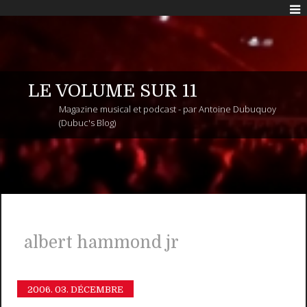
LE VOLUME SUR 11
Magazine musical et podcast - par Antoine Dubuquoy
(Dubuc's Blog)
albert hammond jr
2006.
03. DÉCEMBRE