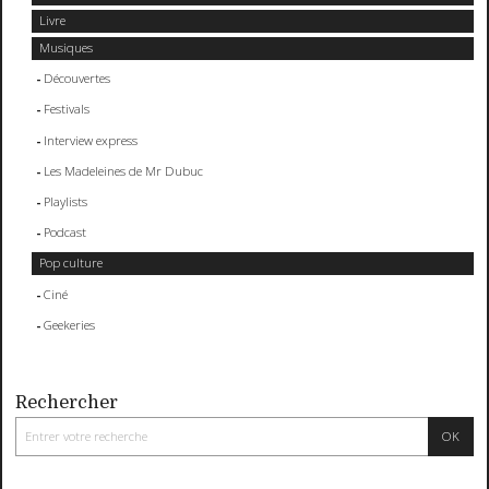
Livre
Musiques
Découvertes
Festivals
Interview express
Les Madeleines de Mr Dubuc
Playlists
Podcast
Pop culture
Ciné
Geekeries
Rechercher