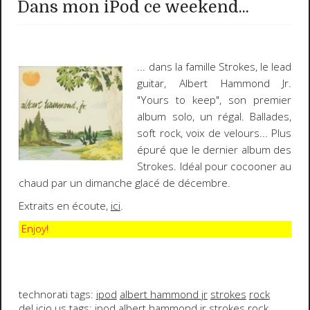
Dans mon iPod ce weekend...
... dans la famille
Strokes
, le lead
guitar,
Albert Hammond Jr
.
"
Yours to keep
", son premier
album solo, un régal. Ballades,
soft rock, voix de velours... Plus
épuré que le dernier album des
Strokes. Idéal pour cocooner au
chaud par un dimanche glacé de décembre.
Extraits en écoute,
ici
.
Enjoy!
technorati tags:
ipod
albert hammond jr
strokes
rock
del.icio.us tags:
ipod
albert hammond jr
strokes
rock