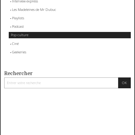
Interview express
Les Madeleines de Mr Dubuc
Playlists
Podcast
Pop culture
Ciné
Geekeries
Rechercher