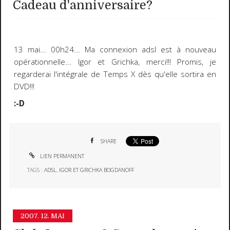
Cadeau d'anniversaire?
13 mai... 00h24... Ma connexion adsl est à nouveau
opérationnelle... Igor et Grichka, merci!!! Promis, je
regarderai l'intégrale de Temps X dès qu'elle sortira en
DVD!!!
:-D
SHARE
LIEN PERMANENT
TAGS :
ADSL
,
IGOR ET GRICHKA BOGDANOFF
2007.
12. MAI