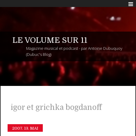
LE VOLUME SUR 11
Magazine musical et podcast - par Antoine Dubuquoy
(Dubuc's Blog)
igor et grichka bogdanoff
2007.
13. MAI