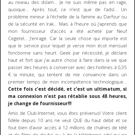
au niveau des dslam... Je ne suis même pas en rage,
quoique... Après tout, ce n'est que de l'adsl... Un
problème mineur à l'échelle de la famine au Darfour ou
de la sécurité en Irak... Mais à l'heure où j'aprends que
mon fournisseur d'accès a été acheté par Neuf
Cegetel... J'enrage. Car la seule chose qui importe est
que le service pour lequel je verse mon écot mensuel
fonctionne sans heurt. Geek par nécessité, je déclare
haut et fort que j'ai autre chose à faire dans la vie que
passer des heures à converser avec des hotlines à 0,35
€ la minute, qui tentent de me convaincre dans un
premier temps de mon incompétence technologique...
Cette fois c'est décidé, et c'est un ultimatum, si
ma connexion n'est pas rétablie sous 48 heures,
je change de fournisseur!!!
Amis de Club-Internet, vous êtes prévenus! Votre client
fidèle depuis 10 ans ne veut QUE du haut débit et se
fout bien d'avoir accès à 12 millions de chaînes de télé
et de films de daube ou à de la téléphonie adsl qui ne