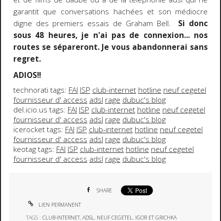
garantit que conversations hachées et son médiocre
digne des premiers essais de Graham Bell.
Si donc
sous 48 heures, je n'ai pas de connexion... nos
routes se sépareront. Je vous abandonnerai sans
regret.
ADIOS!!
technorati tags:
FAI
ISP
club-internet
hotline
neuf cegetel
fournisseur d' access
adsl
rage
dubuc's blog
del.icio.us tags:
FAI
ISP
club-internet
hotline
neuf cegetel
fournisseur d' access
adsl
rage
dubuc's blog
icerocket tags:
FAI
ISP
club-internet
hotline
neuf cegetel
fournisseur d' access
adsl
rage
dubuc's blog
keotag tags:
FAI
ISP
club-internet
hotline
neuf cegetel
fournisseur d' access
adsl
rage
dubuc's blog
SHARE
LIEN PERMANENT
TAGS :
CLUB-INTERNET
,
ADSL
,
NEUF CEGETEL
,
IGOR ET GRICHKA