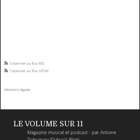
S'abonner au flux RSS
S'abonner au flux ATOM
Mentions légales
LE VOLUME SUR 11
Magazine musical et podcast - par Antoine
Dubuquoy (Dubuc's Blog)