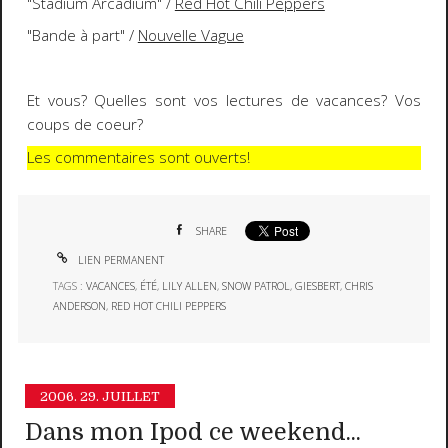
"Stadium Arcadium" /
Red Hot Chili Peppers
"Bande à part" /
Nouvelle Vague
Et vous? Quelles sont vos lectures de vacances? Vos
coups de coeur?
Les commentaires sont ouverts!
SHARE
LIEN PERMANENT
TAGS :
VACANCES
,
ÉTÉ
,
LILY ALLEN
,
SNOW PATROL
,
GIESBERT
,
CHRIS
ANDERSON
,
RED HOT CHILI PEPPERS
2006.
29. JUILLET
Dans mon Ipod ce weekend...