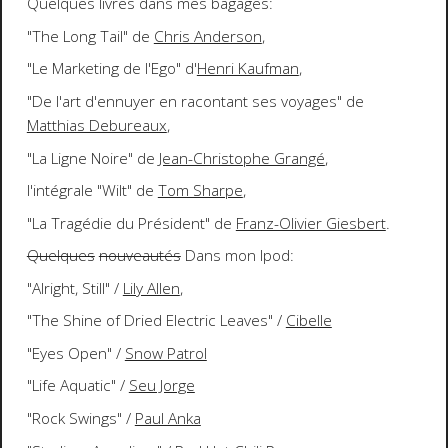
Quelques livres dans mes bagages:
"The Long Tail" de
Chris Anderson
,
"Le Marketing de l'Ego" d'
Henri Kaufman
,
"De l'art d'ennuyer en racontant ses voyages" de
Matthias Debureaux
,
"La Ligne Noire" de
Jean-Christophe Grangé
,
l'intégrale "Wilt" de
Tom Sharpe
,
"La Tragédie du Président" de
Franz-Olivier Giesbert
.
Quelques
nouveautés
Dans mon Ipod:
"Alright, Still" /
Lily Allen
,
"The Shine of Dried Electric Leaves" /
Cibelle
"Eyes Open" /
Snow Patrol
"Life Aquatic" /
Seu Jorge
"Rock Swings" /
Paul Anka