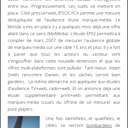
entre eux. Progressivement, ces outils se mettent en
place. Côté
presse+web
,
IPSOS FCA
permet une mesure
dédupliquée de l'audience d'une marque-média.
Le
Monde
a mis en place il y a quelques mois déjà une offre
allant dans ce sens (
MixMédia
). L'étude
EPIQ
permettra à
compter de
mars 2007
de mesurer l'audience globale
de marques-média sur une cible 15 ans et plus. Il y a fort
à parier que tous les acteurs du secteur vont
s'engouffrer dans cette nouvelle dimension et que les
offres
multi-plateformes
vont pulluler. Tant mieux. Adam
Smith rencontre Darwin, et les vaches seront bien
gardées... La même démarche est appliquée aux études
d'audience
TV+web
,
radio+web
. Et on annonce déjà une
étude supplémentaire
print+web
permettant aux
marques-média issues du off-line de se mesurer aux
pure players.
Une fois identifiées, et quatifiées, le
cibles se verront
bombardées
de