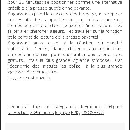
pour
20 Minutes
: se positionner comme une alternative
crédible à la presse quotidienne payante.
Angoissant, quand le discours des titres payants repose
sur les attentes supposées de leur lectorat cadre en
termes de
qualité
et d'
exhaustivité
de l'information... Il va
falloir aller chercher ailleurs... et travailler sur la fonction
et le contrat de lecture de la presse payante!
Angoissant aussi quant à la réaction du marché
publicitaire... Certes, il faudra du temps aux annonceurs
du secteur du luxe pour succomber aux sirènes des
gratuits... mais la plus grande vigilance s'impose... Car
l'économie des gratuits les oblige à la plus grande
agressivité commerciale...
La guerre est ouverte!
Technorati tags
presse+gratuite
le+monde
le+figaro
les+echos
20+minutes
lequipe
EPIQ
IPSOS+FCA