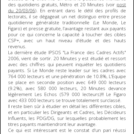
des quotidiens gratuits,
Métro
et
20 Minutes
(voir
post
du 20/03/06
). En entrant dans le détil des profils de
lectorats, il se dégageait un net distinguo entre presse
quotidienne généraliste traditionnelle (
Le Monde
,
Le
Figaro
) et presse gratuite, l'avantage restant aux payants
pour ce qui concerne la capacité à toucher des cibles
CSP+, avec un haut niveau d'étude et des hauts
revenus.
La dernière étude
IPSOS "La France des Cadres Actifs"
2006
, vient de sortir.
20 Minutes
y est étudié et ressort
avec des chiffres qui peuvent inquiéter les quotidiens
payants. Si
Le Monde
reste
leader
sur les cadres avec
764 000
lecteurs et une pénétration de
10.8%
,
L'Equipe
se place en seconde position avec
649 000
lecteurs
(
9.2%
), avec
580 000
lecteurs,
20 Minutes
devance
légèrement
Les Echos
(
579 000
lecteurs)!!!
Le Figaro
avec
433 000
lecteurs se trouve totalement surclassé.
Il reste bien sûr à étudier en détail les différentes cibles,
et en particulier les Dirigeants et Cadres, les Décideurs
Influents, les PDG/DG, sur lesquelles probablement les
titres payants maintiendront leur avantage.
Ce qui est intéressant est le constat d'un pari réussi