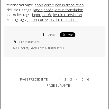
technorati tags:
japon
corée
lost in translation
del.icio.us tags:
japon
corée
lost in translation
icerocket tags:
japon
corée
lost in translation
keotag tags:
japon
corée
lost in translation
SHARE
LIEN PERMANENT
TAGS :
CORÉE
,
JAPON
,
LOST IN TRANSLATION
PAGE PRÉCÉDENTE
1
2
3
4
5
6
PAGE SUIVANTE