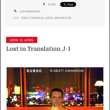
SHARE
LIEN PERMANENT
TAGS :
TOKYO
,
CHIYODA-KU
,
JAPON
,
ARCHITECTURE
2008.
11. AVRIL
Lost in Translation J-1