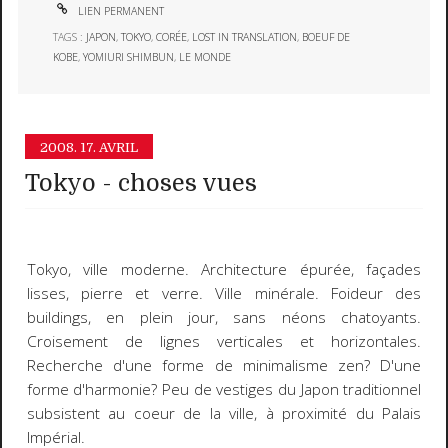
LIEN PERMANENT
TAGS :
JAPON
,
TOKYO
,
CORÉE
,
LOST IN TRANSLATION
,
BOEUF DE
KOBE
,
YOMIURI SHIMBUN
,
LE MONDE
2008.
17. AVRIL
Tokyo - choses vues
Tokyo
, ville moderne. Architecture épurée, façades
lisses, pierre et verre. Ville minérale. Foideur des
buildings, en plein jour, sans néons chatoyants.
Croisement de lignes verticales et horizontales.
Recherche d'une forme de minimalisme zen? D'une
forme d'harmonie? Peu de vestiges du Japon traditionnel
subsistent au coeur de la ville, à proximité du Palais
Impérial.