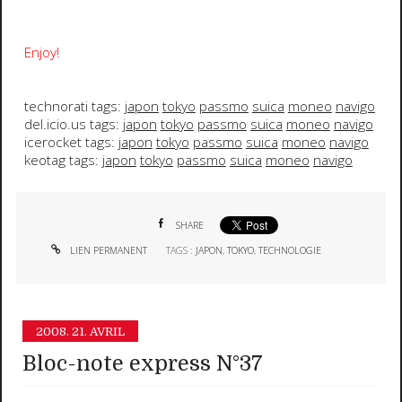
Enjoy!
technorati tags:
japon
tokyo
passmo
suica
moneo
navigo
del.icio.us tags:
japon
tokyo
passmo
suica
moneo
navigo
icerocket tags:
japon
tokyo
passmo
suica
moneo
navigo
keotag tags:
japon
tokyo
passmo
suica
moneo
navigo
SHARE
LIEN PERMANENT
TAGS :
JAPON
,
TOKYO
,
TECHNOLOGIE
2008.
21. AVRIL
Bloc-note express N°37