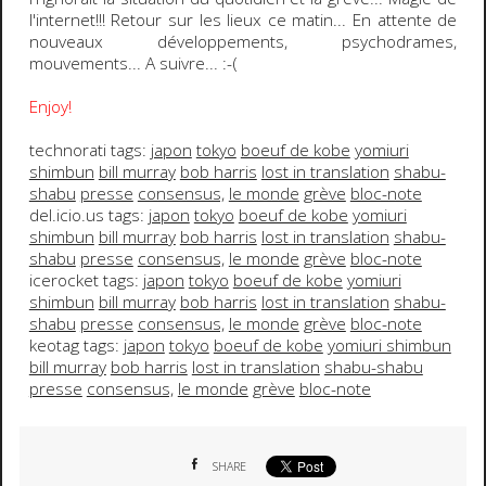
l'internet!!! Retour sur les lieux ce matin... En attente de
nouveaux développements, psychodrames,
mouvements... A suivre...
:-(
Enjoy!
technorati tags:
japon
tokyo
boeuf de kobe
yomiuri
shimbun
bill murray
bob harris
lost in translation
shabu-
shabu
presse
consensus,
le monde
grève
bloc-note
del.icio.us tags:
japon
tokyo
boeuf de kobe
yomiuri
shimbun
bill murray
bob harris
lost in translation
shabu-
shabu
presse
consensus,
le monde
grève
bloc-note
icerocket tags:
japon
tokyo
boeuf de kobe
yomiuri
shimbun
bill murray
bob harris
lost in translation
shabu-
shabu
presse
consensus,
le monde
grève
bloc-note
keotag tags:
japon
tokyo
boeuf de kobe
yomiuri shimbun
bill murray
bob harris
lost in translation
shabu-shabu
presse
consensus,
le monde
grève
bloc-note
SHARE