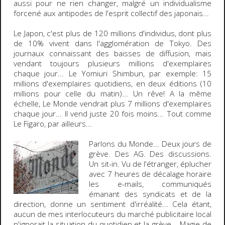
aussi pour ne rien changer, malgré un individualisme
forcené aux antipodes de l'esprit collectif des japonais...
Le
Japon,
c'est plus de
120 millions d'individus
, dont plus
de
10%
vivent dans l'agglomération de
Tokyo
. Des
journaux connaissant des baisses de diffusion, mais
vendant toujours plusieurs millions d'exemplaires
chaque jour... Le
Yomiuri Shimbun
, par exemple: 15
millions d'exemplaires quotidiens, en deux éditions (10
millions pour celle du matin)... Un rêve! A la même
échelle, Le Monde vendrait plus 7 millions d'exemplaires
chaque jour... Il vend juste 20 fois moins... Tout comme
Le Figaro, par ailleurs...
Parlons du
Monde
... Deux jours de
grève. Des AG. Des discussions.
Un sit-in. Vu de l'étranger, éplucher
avec 7 heures de décalage horaire
les e-mails, communiqués
émanant des syndicats et de la
direction, donne un sentiment d'irréalité... Cela étant,
aucun de mes interlocuteurs du marché publicitaire local
n'ignorait la situation du quotidien et la grève... Magie de