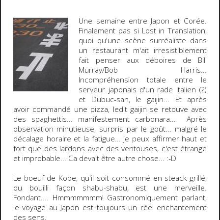
Une semaine entre
Japon
et
Corée
.
Finalement pas si
Lost in Translation
,
quoi qu'une scène surréaliste dans
un restaurant m'ait irresistiblement
fait penser aux déboires de
Bill
Murray/Bob Harris
...
Incompréhension totale entre le
serveur japonais d'un rade italien (?)
et Dubuc-san, le
gaijin
... Et après
avoir commandé une pizza, ledit
gaijin
se retouve avec
des spaghettis... manifestement carbonara... Après
observation minutieuse, surpris par le goût... malgré le
décalage horaire et la fatigue... je peux affirmer haut et
fort que des lardons avec des ventouses, c'est étrange
et improbable... Ca devait être autre chose...
:-D
Le
boeuf de Kobe
, qu'il soit consommé en steack grillé,
ou bouilli façon
shabu-shabu
, est une merveille.
Fondant....
Hmmmmmmm!
Gastronomiquement parlant,
le voyage au Japon est toujours un réel enchantement
des sens.