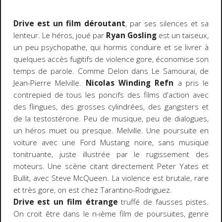
Drive est un film déroutant
, par ses silences et sa
lenteur. Le héros, joué par
Ryan Gosling
est un taiseux,
un peu psychopathe, qui hormis conduire et se livrer à
quelques accès fugitifs de violence gore, économise son
temps de parole. Comme Delon dans Le Samourai, de
Jean-Pierre Melville.
Nicolas Winding Refn
a pris le
contrepied de tous les poncifs des films d'action avec
des flingues, des grosses cylindrées, des gangsters et
de la testostérone. Peu de musique, peu de dialogues,
un héros muet ou presque. Melville. Une poursuite en
voiture avec une Ford Mustang noire, sans musique
tonitruante, juste illustrée par le rugissement des
moteurs. Une scène citant directement Peter Yates et
Bullit, avec Steve McQueen. La violence est brutale, rare
et très gore, on est chez Tarantino-Rodriguez.
Drive est un film étrange
truffé de fausses pistes.
On croit être dans le n-ième film de poursuites, genre