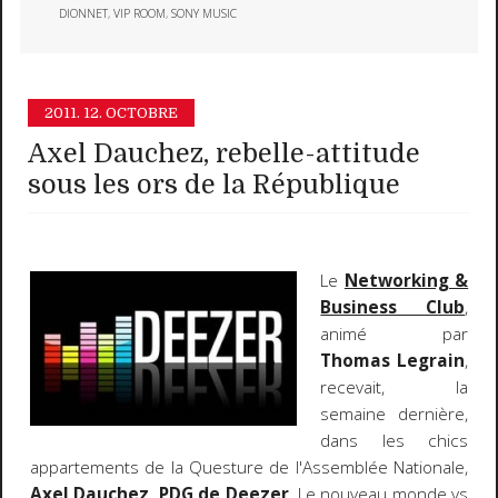
DIONNET
,
VIP ROOM
,
SONY MUSIC
2011.
12. OCTOBRE
Axel Dauchez, rebelle-attitude
sous les ors de la République
Le
Networking &
Business Club
,
animé par
Thomas Legrain
,
recevait, la
semaine dernière,
dans les chics
appartements de la Questure de l'Assemblée Nationale,
Axel Dauchez, PDG de Deezer
. Le nouveau monde vs