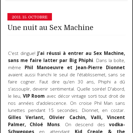
2011.
15. OCTOBRE
Une nuit au Sex Machine
C'est dingue!
J'ai réussi à entrer au Sex Machine,
sans me faire latter par Big Phiphi
. Dans la boîte,
même
Phil Manoeuvre et Jean-Pierre Dionnet
avaient aussi franchi le seul de l'établissemet, sans se
faire cogner. Faut dire qu'en 30 ans, Phiphi a dû
s'assouplir, devenir sentimental. Quelle soirée! D'abord,
le lieu,
VIP Room
avec décor vintage sorti tout droit de
nos années d'adolescence. On croise Phil Man sans
lunettes pendant 15 secondes. Dionnet, en costar.
Gilles Verlant, Olivier Cachin, Valli, Vincent
Palmer, Chloé Mons
. On descend des
vodka-
Schweppes
en attendant
Kid Creole & the