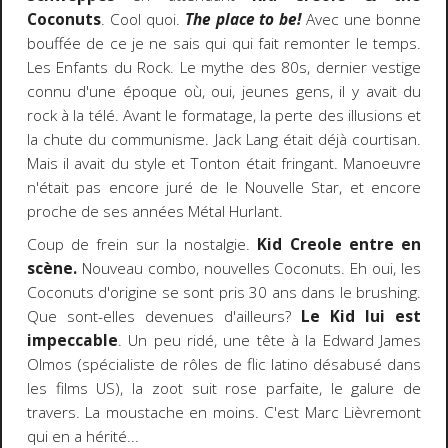
Coconuts
. Cool quoi.
The place to be!
Avec une bonne
bouffée de ce je ne sais qui qui fait remonter le temps.
Les Enfants du Rock. Le mythe des 80s, dernier vestige
connu d'une époque où, oui, jeunes gens, il y avait du
rock à la télé. Avant le formatage, la perte des illusions et
la chute du communisme. Jack Lang était déjà courtisan.
Mais il avait du style et Tonton était fringant. Manoeuvre
n'était pas encore juré de le Nouvelle Star, et encore
proche de ses années Métal Hurlant.
Coup de frein sur la nostalgie.
Kid Creole entre en
scène.
Nouveau combo, nouvelles Coconuts. Eh oui, les
Coconuts d'origine se sont pris 30 ans dans le brushing.
Que sont-elles devenues d'ailleurs?
Le Kid lui est
impeccable
. Un peu ridé, une tête à la Edward James
Olmos (spécialiste de rôles de flic latino désabusé dans
les films US), la zoot suit rose parfaite, le galure de
travers. La moustache en moins. C'est Marc Lièvremont
qui en a hérité...