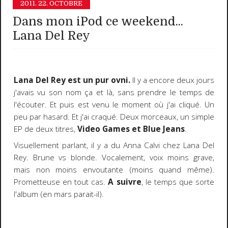
2011.
22. OCTOBRE
Dans mon iPod ce weekend...
Lana Del Rey
Lana Del Rey
est un pur ovni.
Il y a encore deux jours
j'avais vu son nom ça et là, sans prendre le temps de
l'écouter. Et puis est venu le moment où j'ai cliqué. Un
peu par hasard. Et j'ai craqué. Deux morceaux, un simple
EP de deux titres,
Video Games et Blue Jeans
.
Visuellement parlant, il y a du Anna Calvi chez Lana Del
Rey. Brune vs blonde. Vocalement, voix moins grave,
mais non moins envoutante (moins quand même).
Prometteuse en tout cas.
A suivre
, le temps que sorte
l'album (en mars parait-il).