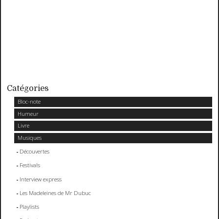
Catégories
Bloc-note
Humeur
Livre
Musiques
Découvertes
Festivals
Interview express
Les Madeleines de Mr Dubuc
Playlists