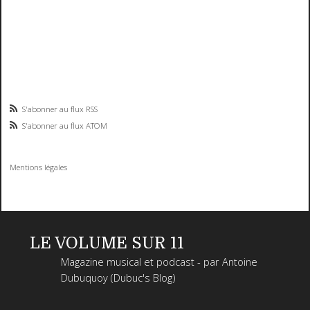
S'abonner au flux RSS
S'abonner au flux ATOM
Mentions légales
LE VOLUME SUR 11
Magazine musical et podcast - par Antoine
Dubuquoy (Dubuc's Blog)