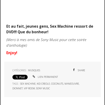
Et au fait, jeunes gens, Sex Machine ressort de
DVD!!! Que du bonheur!
(Merci à mes amis de Sony Music pour cette soirée
d'anthologie)
Enjoy!
CATÉGORIES :
MUSIQUES
SHARE
LIEN PERMANENT
TAGS :
SEX MACHINE
,
KID CREOLE
,
COCONUTS
,
MANEOUVRE
,
DIONNET
,
VIP ROOM
,
SONY MUSIC