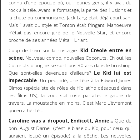
connu d'une époque où, oui, jeunes gens, il y avait du
rock à la télé. Avant le formatage, la perte des illusions et
la chute du communisme. Jack Lang était déjà courtisan.
Mais il avait du style et Tonton était fringant. Manoeuvre
n'était pas encore juré de le Nouvelle Star, et encore
proche de ses années Métal Hurlant.
Coup de frein sur la nostalgie.
Kid Creole entre en
scène.
Nouveau combo, nouvelles Coconuts. Eh oui, les
Coconuts d'origine se sont pris 30 ans dans le brushing.
Que sont-elles devenues d'ailleurs?
Le Kid lui est
impeccable
. Un peu ridé, une tête à la Edward James
Olmos (spécialiste de rôles de flic latino désabusé dans
les films US), la zoot suit rose parfaite, le galure de
travers. La moustache en moins. C'est Marc Lièvremont
qui en a hérité...
Caroline was a dropout, Endicott, Annie...
Que du
bon. August Darnell (c'est le blase du Kid, pour ceux qui
auraient loupé un épisode) a la pêche. Les nouvelles