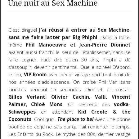
Une nuit au Sex Machine
C'est dingue!
J'ai réussi à entrer au Sex Machine,
sans me faire latter par Big Phiphi
. Dans la boîte,
même
Phil Manoeuvre et Jean-Pierre Dionnet
avaient aussi franchi le seul de l'établissemet, sans se
faire cogner. Faut dire qu'en 30 ans, Phiphi a dû
s'assouplir, devenir sentimental. Quelle soirée! D'abord,
le lieu,
VIP Room
avec décor vintage sorti tout droit de
nos années d'adolescence. On croise Phil Man sans
lunettes pendant 15 secondes. Dionnet, en costar.
Gilles Verlant, Olivier Cachin, Valli, Vincent
Palmer, Chloé Mons
. On descend des
vodka-
Schweppes
en attendant
Kid Creole & the
Coconuts
. Cool quoi.
The place to be!
Avec une bonne
bouffée de ce je ne sais qui qui fait remonter le temps.
Les Enfants du Rock. Le mythe des 80s, dernier vestige