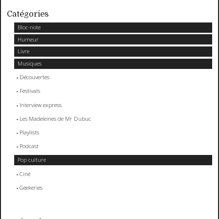
Catégories
Bloc-note
Humeur
Livre
Musiques
Découvertes
Festivals
Interview express
Les Madeleines de Mr Dubuc
Playlists
Podcast
Pop culture
Ciné
Geekeries