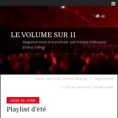
LE VOLUME SUR 11
Magazine musical et podcast - par Antoine Dubuquoy
(Dubuc's Blog)
Podcast. Mon invité : Germain Récamier
Page d'accueil
Podcast. Mes invités : The Mercurials
2024.
10. JUIN
Playlist d'été