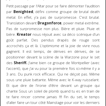
Petit passage par l'Altar pour se faire démonter l'audition
par
Benighted
, défini comme groupe de brutal death
metal. En effet, y'a pas de surpromesse. C'est brutal.
Translation devant
Dragonforce
, power metal extrême.
Pas de surpromesse non plus. Bière et pluie. Pluie et
bière.
Kreator
nous réjouit avec sa déco scénique d'un
goût parfait. Des pendus drapés de rouge sont
accrochés ça et là. L'optimisme et la joie de vivre nous
gagnent. Il est temps, de dérives en dérives, de se
positionner devant la scène de la Warzone pour le set
des
Sheriff.
J'aime bien ce groupe de Montpellier (avec
l'accent), que j'ai vu pour la première fois ici-même il y a
3 ans. Du punk rock efficace. Qui ne déçoit pas. Même
sous une pluie battante. Même avec le K-way ruisselant.
Et que dire de l'ironie d'être devant un groupe qui
chante Sous un soleil de plomb quand tu es en train de
te faire rincer comme jamais !!!! Fin du set, le temps
d'aller faire un tour côté Mainstage pour voir les derniers