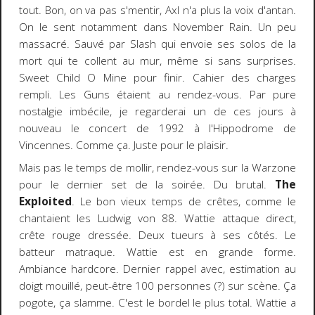
tout. Bon, on va pas s'mentir, Axl n'a plus la voix d'antan.
On le sent notamment dans November Rain. Un peu
massacré. Sauvé par Slash qui envoie ses solos de la
mort qui te collent au mur, même si sans surprises.
Sweet Child O Mine pour finir. Cahier des charges
rempli. Les Guns étaient au rendez-vous. Par pure
nostalgie imbécile, je regarderai un de ces jours à
nouveau le concert de 1992 à l'Hippodrome de
Vincennes. Comme ça. Juste pour le plaisir.
Mais pas le temps de mollir, rendez-vous sur la Warzone
pour le dernier set de la soirée. Du brutal.
The
Exploited
. Le bon vieux temps de crêtes, comme le
chantaient les Ludwig von 88. Wattie attaque direct,
crête rouge dressée. Deux tueurs à ses côtés. Le
batteur matraque. Wattie est en grande forme.
Ambiance hardcore. Dernier rappel avec, estimation au
doigt mouillé, peut-être 100 personnes (?) sur scène. Ça
pogote, ça slamme. C'est le bordel le plus total. Wattie a