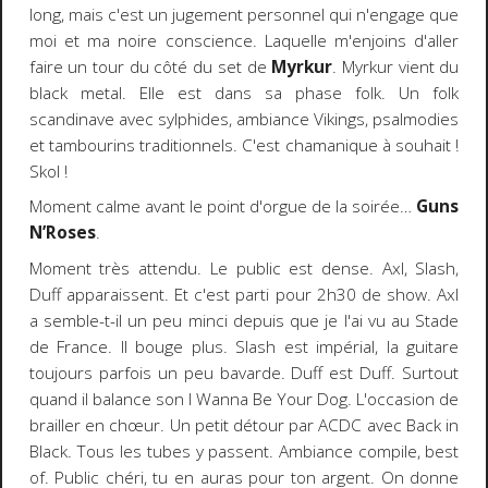
long, mais c'est un jugement personnel qui n'engage que
moi et ma noire conscience. Laquelle m'enjoins d'aller
faire un tour du côté du set de
Myrkur
. Myrkur vient du
black metal. Elle est dans sa phase folk. Un folk
scandinave avec sylphides, ambiance Vikings, psalmodies
et tambourins traditionnels. C'est chamanique à souhait !
Skol !
Moment calme avant le point d'orgue de la soirée…
Guns
N’Roses
.
Moment très attendu. Le public est dense. Axl, Slash,
Duff apparaissent. Et c'est parti pour 2h30 de show. Axl
a semble-t-il un peu minci depuis que je l'ai vu au Stade
de France. Il bouge plus. Slash est impérial, la guitare
toujours parfois un peu bavarde. Duff est Duff. Surtout
quand il balance son I Wanna Be Your Dog. L'occasion de
brailler en chœur. Un petit détour par ACDC avec Back in
Black. Tous les tubes y passent. Ambiance compile, best
of. Public chéri, tu en auras pour ton argent. On donne