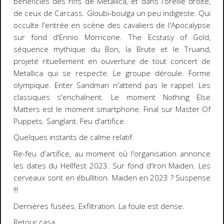
bénéficies des riffs de Metallica, et dans l'oreille droite,
de ceux de Carcass. Gloubi-boulga un peu indigeste. Qui
occulte l'entrée en scène des cavaliers de l'Apocalypse
sur fond d'Ennio Morricone. The Ecstasy of Gold,
séquence mythique du Bon, la Brute et le Truand,
projeté rituellement en ouverture de tout concert de
Metallica qui se respecte. Le groupe déroule. Forme
olympique. Enter Sandman n'attend pas le rappel. Les
classiques s'enchaînent. Le moment Nothing Else
Matters est le moment smartphone. Final sur Master Of
Puppets. Sanglant. Feu d'artifice.
Quelques instants de calme relatif.
Re-feu d'artifice, au moment où l'organisation annonce
les dates du Hellfest 2023. Sur fond d'Iron Maiden. Les
cerveaux sont en ébullition. Maiden en 2023 ? Suspense
!!!
Dernières fusées. Exfiltration. La foule est dense.
Retour casa.