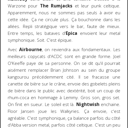
Warzone pour
The Rumjacks
et leur punk celtique.
Apparemment, nous ne sommes pas seuls à avoir eu
cette idée. Ça ne circule plus. Ça bouchonne dans les
allées. Repli stratégique vers le bar, faute de mieux.
Entre temps, les bataves d'
Epica
envoient leur metal
symphonique. Soit. C'est épique.
Avec
Airbourne
, on reviendra aux fondamentaux. Les
meilleurs copycats d'ACDC sont en grande forme. Joel
O'Keeffe paye de sa personne. On se dit qu'il pourrait
aisément remplacer Brian Johnson au sein du groupe
kangourou précédemment cité. Il se fracasse une
canette de bière sur le crâne, envoie des gobelets pleins
de bière dans le public avec dextérité, boit un coup de
rhum-coca en hommage à Lemmy. Gros son, gros set.
On finit en sueur. Le soleil est là.
Nightwish
enchaine.
Floor Jansen joue les Walkyries. Ça envoie, c'est
agréable. C'est symphonique, ça balance parfois du côté
d'Abba version metal, parfois côté celtique. C'est un peu