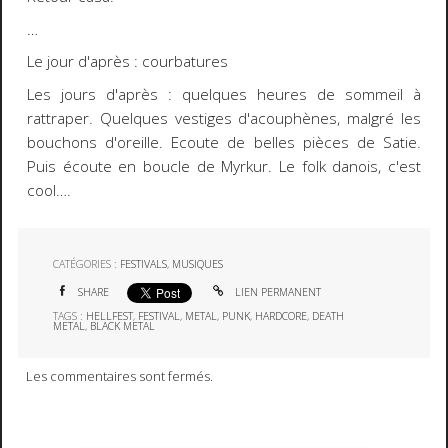
…
Le jour d'après : courbatures
Les jours d'après : quelques heures de sommeil à
rattraper. Quelques vestiges d'acouphènes, malgré les
bouchons d'oreille. Ecoute de belles pièces de Satie.
Puis écoute en boucle de Myrkur. Le folk danois, c'est
cool….
CATÉGORIES :
FESTIVALS
,
MUSIQUES
SHARE
LIEN PERMANENT
TAGS :
HELLFEST
,
FESTIVAL
,
METAL
,
PUNK
,
HARDCORE
,
DEATH
METAL
,
BLACK METAL
Les commentaires sont fermés.