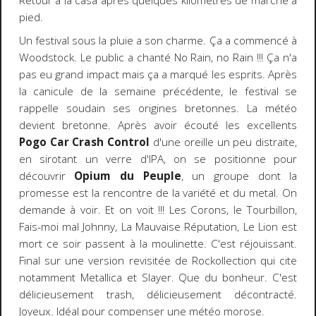
Retour à la casa après quelques kilomètres de marche à
pied.
Un festival sous la pluie a son charme. Ça a commencé à
Woodstock. Le public a chanté No Rain, no Rain !!! Ça n'a
pas eu grand impact mais ça a marqué les esprits. Après
la canicule de la semaine précédente, le festival se
rappelle soudain ses origines bretonnes. La météo
devient bretonne. Après avoir écouté les excellents
Pogo Car Crash Control
d'une oreille un peu distraite,
en sirotant un verre d'IPA, on se positionne pour
découvrir
Opium du Peuple
, un groupe dont la
promesse est la rencontre de la variété et du metal. On
demande à voir. Et on voit !!! Les Corons, le Tourbillon,
Fais-moi mal Johnny, La Mauvaise Réputation, Le Lion est
mort ce soir passent à la moulinette. C'est réjouissant.
Final sur une version revisitée de Rockollection qui cite
notamment Metallica et Slayer. Que du bonheur. C'est
délicieusement trash, délicieusement décontracté.
Joyeux. Idéal pour compenser une météo morose.