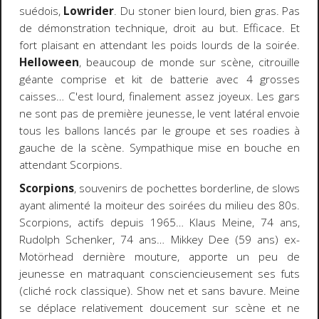
suédois,
Lowrider
. Du stoner bien lourd, bien gras. Pas
de démonstration technique, droit au but. Efficace. Et
fort plaisant en attendant les poids lourds de la soirée.
Helloween
, beaucoup de monde sur scène, citrouille
géante comprise et kit de batterie avec 4 grosses
caisses… C'est lourd, finalement assez joyeux. Les gars
ne sont pas de première jeunesse, le vent latéral envoie
tous les ballons lancés par le groupe et ses roadies à
gauche de la scène. Sympathique mise en bouche en
attendant Scorpions.
Scorpions
, souvenirs de pochettes borderline, de slows
ayant alimenté la moiteur des soirées du milieu des 80s.
Scorpions, actifs depuis 1965… Klaus Meine, 74 ans,
Rudolph Schenker, 74 ans… Mikkey Dee (59 ans) ex-
Motörhead dernière mouture, apporte un peu de
jeunesse en matraquant consciencieusement ses futs
(cliché rock classique). Show net et sans bavure. Meine
se déplace relativement doucement sur scène et ne