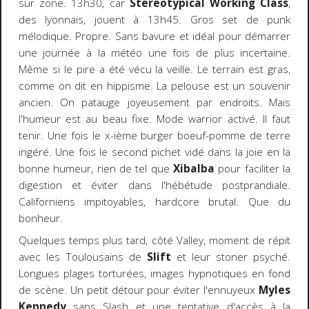
sur zone. 13h30, car
Stereotypical Working Class
,
des lyonnais, jouent à 13h45. Gros set de punk
mélodique. Propre. Sans bavure et idéal pour démarrer
une journée à la météo une fois de plus incertaine.
Même si le pire a été vécu la veille. Le terrain est gras,
comme on dit en hippisme. La pelouse est un souvenir
ancien. On patauge joyeusement par endroits. Mais
l'humeur est au beau fixe. Mode warrior activé. Il faut
tenir. Une fois le x-ième burger boeuf-pomme de terre
ingéré. Une fois le second pichet vidé dans la joie en la
bonne humeur, rien de tel que
Xibalba
pour faciliter la
digestion et éviter dans l'hébétude postprandiale.
Californiens impitoyables, hardcore brutal. Que du
bonheur.
Quelques temps plus tard, côté Valley, moment de répit
avec les Toulousains de
Slift
et leur stoner psyché.
Longues plages torturées, images hypnotiques en fond
de scène. Un petit détour pour éviter l'ennuyeux
Myles
Kennedy
sans Slash et une tentative d'accès à la