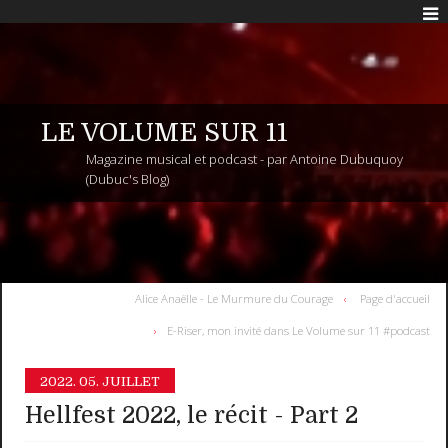
LE VOLUME SUR 11
Magazine musical et podcast - par Antoine Dubuquoy
(Dubuc's Blog)
Alice Anaëlle - Le Murmure du Courage
Page d'accueil
E-Riser, mon invité dans Le Volume sur 11 #podcast
2022.
05. JUILLET
Hellfest 2022, le récit - Part 2