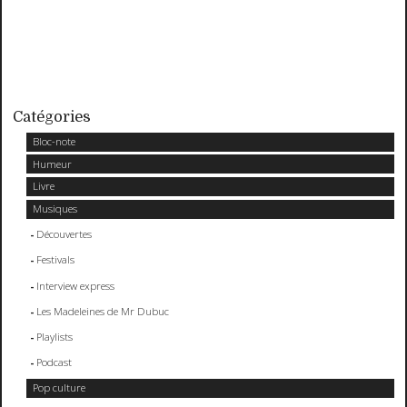
Catégories
Bloc-note
Humeur
Livre
Musiques
Découvertes
Festivals
Interview express
Les Madeleines de Mr Dubuc
Playlists
Podcast
Pop culture