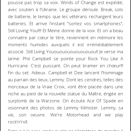
pousse pas trop sa voix. Winds of Change est expédié,
avec soutien à l'Ukraine. Le groupe déroule. Break, solo
de batterie, le temps que les vétérans rechargent leurs
batteries. Et arrive l'instant "sortez vos smartphones",
Still Loving You!!!! Et Meine donne de la voix. Et on a beau
connaitre par cœur le titre, reviennent en mémoire les
moments humides auxquels il est irrémédiablement
associé. Still Living Yououououououououou!! Je verse ma
larme. Phil Campbell se pointe pour Rock You Like A
Hurricane. C'est puissant. On peut bramer en chœur!!!
Fin du set. Adieux. Campbell et Dee lancent l'hommage
au parrain des lieux, Lemmy. Dont les cendres, telles des
morceaux de la Vraie Croix, vont être placée dans une
niche au pied de la nouvelle statue du Maître, érigée en
surplomb de la Warzone. On écoute Ace Of Spade en
visionnant des photos de Lemmy Kilmister. Lemmy, sa
vie, son oeuvre. We're Motorhead and we play
rock'n'roll.