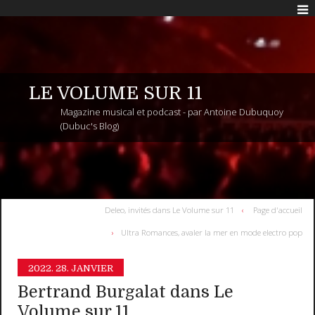
LE VOLUME SUR 11
Magazine musical et podcast - par Antoine Dubuquoy
(Dubuc's Blog)
Deleo, invités dans Le Volume sur 11
Page d'accueil
Ultra Romances, avaler la mer en mode electro pop
2022.
28. JANVIER
Bertrand Burgalat dans Le
Volume sur 11