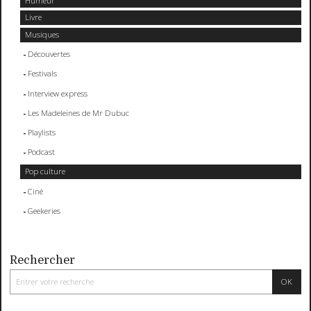
Humeur
Livre
Musiques
Découvertes
Festivals
Interview express
Les Madeleines de Mr Dubuc
Playlists
Podcast
Pop culture
Ciné
Geekeries
Rechercher