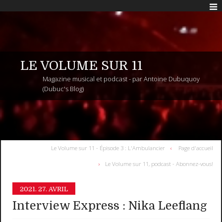
LE VOLUME SUR 11
Magazine musical et podcast - par Antoine Dubuquoy
(Dubuc's Blog)
Le Volume sur 11 - Épisode 3 : L'Ambulancier
Page d'accueil
Le Volume sur 11, podcast - Abonnez-vous!
2021.
27. AVRIL
Interview Express : Nika Leeflang