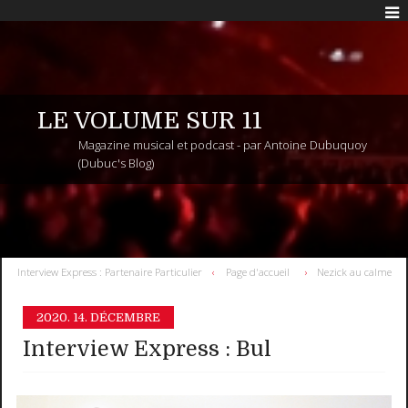
LE VOLUME SUR 11
Magazine musical et podcast - par Antoine Dubuquoy
(Dubuc's Blog)
Interview Express : Partenaire Particulier
Page d'accueil
Nezick au calme
2020.
14. DÉCEMBRE
Interview Express : Bul