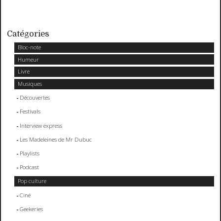
Catégories
Bloc-note
Humeur
Livre
Musiques
Découvertes
Festivals
Interview express
Les Madeleines de Mr Dubuc
Playlists
Podcast
Pop culture
Ciné
Geekeries