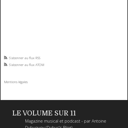
S'abonner au flux RSS
S'abonner au flux ATOM
Mentions légales
LE VOLUME SUR 11
Magazine musical et podcast - par Antoine
Dubuquoy (Dubuc's Blog)