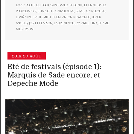
TAGS :
ROUTE DU ROCK
,
SAINT MALO
,
PHOENIX
,
ETIENNE DAHO
,
PROTOMARTYR
,
CHARLOTTE GAINSBOURG
,
SERGE GAINSBOURG
,
LIMIÑANAS
,
PATTI SMITH
,
THEM
,
ANTON NEWCOMBE
,
BLACK
ANGELS
,
JOSH T PEARSON
,
LAURENT VOULZY
,
ARIEL PINK
,
SHAME
,
NILS FRAHM
2018.
23. AOÛT
Eté de festivals (épisode 1):
Marquis de Sade encore, et
Depeche Mode