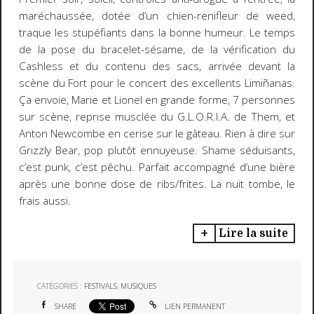
maréchaussée, dotée d’un chien-renifleur de weed,
traque les stupéfiants dans la bonne humeur. Le temps
de la pose du bracelet-sésame, de la vérification du
Cashless et du contenu des sacs, arrivée devant la
scène du Fort pour le concert des excellents Limiñanas.
Ça envoie, Marie et Lionel en grande forme, 7 personnes
sur scène, reprise musclée du G.L.O.R.I.A. de Them, et
Anton Newcombe en cerise sur le gâteau. Rien à dire sur
Grizzly Bear, pop plutôt ennuyeuse. Shame séduisants,
c’est punk, c’est pêchu. Parfait accompagné d’une bière
après une bonne dose de ribs/frites. La nuit tombe, le
frais aussi.
Lire la suite
CATÉGORIES :
FESTIVALS
,
MUSIQUES
SHARE
LIEN PERMANENT