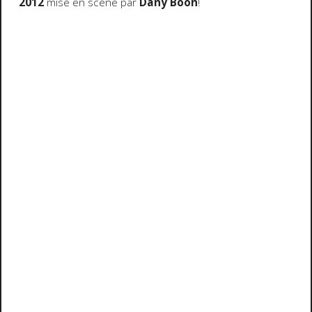
2012
mise en scène par
Dany Boon
!