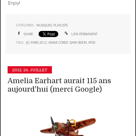
Enjoy!
CATÉGORIES :
MUSIQUES
,
PLAYLISTS
SHARE
LIEN PERMANENT
TAGS :
JO
,
PARIS 2012
,
ANNIE CORDY
,
DANY BOON
,
IPOD
2012.
24. JUILLET
Amelia Earhart aurait 115 ans
aujourd'hui (merci Google)