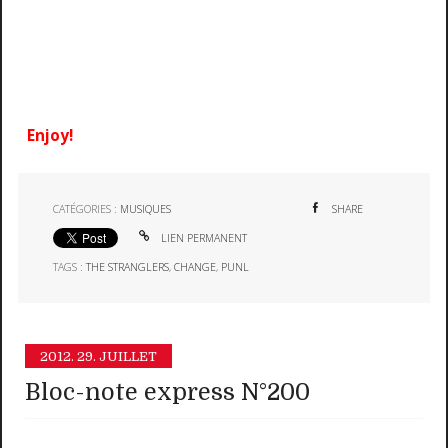
Enjoy!
CATÉGORIES :
MUSIQUES
SHARE
LIEN PERMANENT
TAGS :
THE STRANGLERS
,
CHANGE
,
PUNL
2012.
29. JUILLET
Bloc-note express N°200