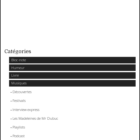
Catégories
Bloc-note
Humeur
Livre
Musiques
Découvertes
Festivals
Interview express
Les Madeleines de Mr Dubuc
Playlists
Podcast