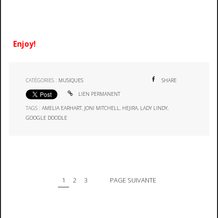
Enjoy!
CATÉGORIES :
MUSIQUES
SHARE
LIEN PERMANENT
TAGS :
AMELIA EARHART
,
JONI MITCHELL
,
HEJIRA
,
LADY LINDY
,
GOOGLE DOODLE
1
2
3
PAGE SUIVANTE