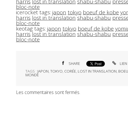
harris
lost in translation
shabu-shabu
press
bloc-note
icerocket tags:
japon
tokyo
boeuf de kobe
yo
harris
lost in translation
shabu-shabu
press
bloc-note
keotag tags:
japon
tokyo
boeuf de kobe
yomi
harris
lost in translation
shabu-shabu
press
bloc-note
SHARE
LIEN
TAGS :
JAPON
,
TOKYO
,
CORÉE
,
LOST IN TRANSLATION
,
BOEU
MONDE
Les commentaires sont fermés.