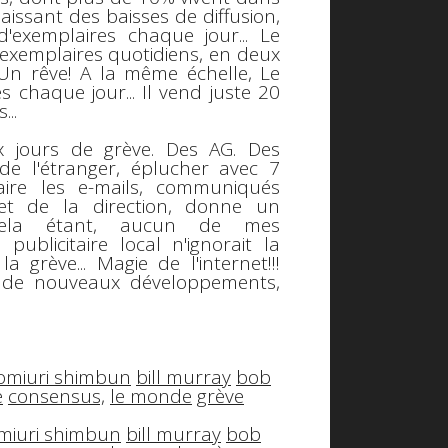
aissant des baisses de diffusion,
'exemplaires chaque jour... Le
d'exemplaires quotidiens, en deux
. Un rêve! A la même échelle, Le
 chaque jour... Il vend juste 20
...
ux jours de grève. Des AG. Des
 de l'étranger, éplucher avec 7
ire les e-mails, communiqués
et de la direction, donne un
.. Cela étant, aucun de mes
ublicitaire local n'ignorait la
a grève... Magie de l'internet!!!
te de nouveaux développements,
omiuri shimbun
bill murray
bob
e
consensus,
le monde
grève
miuri shimbun
bill murray
bob