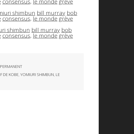
e
consensus,
le monde
grève
miuri shimbun
bill murray
bob
e
consensus,
le monde
grève
uri shimbun
bill murray
bob
e
consensus,
le monde
grève
 PERMANENT
F DE KOBE
,
YOMIURI SHIMBUN
,
LE