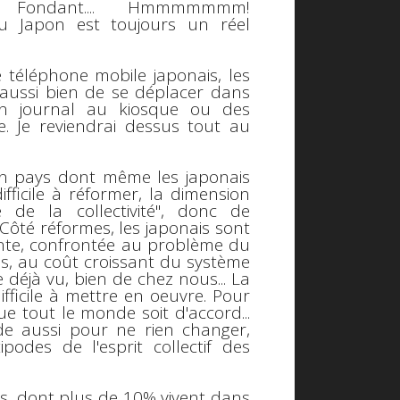
Fondant....
Hmmmmmmm!
u Japon est toujours un réel
le
téléphone mobile
japonais, les
ussi bien de se déplacer dans
n journal au kiosque ou des
. Je reviendrai dessus tout au
n pays dont même les japonais
ifficile à réformer, la dimension
 de la collectivité"
, donc de
 Côté réformes, les japonais sont
sante, confrontée au problème du
es, au coût croissant du système
e déjà vu, bien de chez nous... La
fficile à mettre en oeuvre. Pour
ue tout le monde soit d'accord...
de aussi pour ne rien changer,
odes de l'esprit collectif des
us
, dont plus de
10%
vivent dans