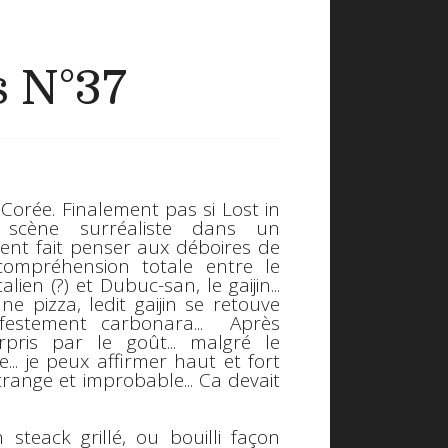
s N°37
t
Corée
. Finalement pas si
Lost in
 scène surréaliste dans un
ement fait penser aux déboires de
Incompréhension totale entre le
talien (?) et Dubuc-san, le
gaijin
...
e pizza, ledit
gaijin
se retouve
ifestement carbonara... Après
rpris par le goût... malgré le
e... je peux affirmer haut et fort
range et improbable... Ca devait
 steack grillé, ou bouilli façon