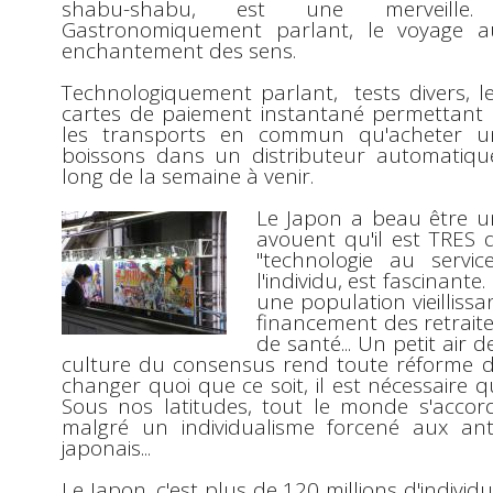
shabu-shabu
, est une merveille. 
Gastronomiquement parlant, le voyage a
enchantement des sens.
Technologiquement parlant
, tests divers, 
cartes de paiement instantané
permettant a
les transports en commun qu'acheter u
boissons dans un distributeur automatique
long de la semaine à venir.
Le
Japon
a beau être u
avouent qu'il est TRES d
"technologie au service
l'individu, est
fascinante
.
une population vieillis
financement des retrait
de santé... Un petit air d
culture du consensus
rend toute réforme di
changer quoi que ce soit, il est nécessaire q
Sous nos latitudes, tout le monde s'accor
malgré un individualisme forcené aux antip
japonais...
Le
Japon,
c'est plus de
120 millions d'individ