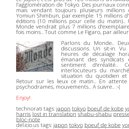
l'agglomération de
Tokyo
. Des journaux conn
mais vendant toujours plusieurs millions d
Yomiuri Shimbun
, par exemple: 15 millions 
éditions (10 millions pour celle du matin)..
Monde vendrait plus 7 millions d'exemplaires
fois moins... Tout comme Le Figaro, par ailleurs
Parlons du
Monde
... De
discussions. Un sit-in. Vu
heures de décalage hora
émanant des syndicats 
sentiment d'irréalité.
interlocuteurs du marché p
situation du quotidien et l
Retour sur les lieux ce matin... En atten
psychodrames, mouvements... A suivre...
:-(
Enjoy!
technorati tags:
japon
tokyo
boeuf de kobe
y
harris
lost in translation
shabu-shabu
press
bloc-note
del.icio.us tags:
japon
tokyo
boeuf de kobe
yo