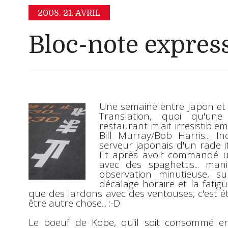
2008.
21. AVRIL
Bloc-note expres
Une semaine entre
Japon
e
Translation
, quoi qu'une
restaurant m'ait irresistibl
Bill Murray/Bob Harris
... 
serveur japonais d'un rade i
Et après avoir commandé un
avec des spaghettis... man
observation minutieuse, su
décalage horaire et la fatigu
que des lardons avec des ventouses, c'est ét
être autre chose...
:-D
Le
boeuf de Kobe
, qu'il soit consommé en