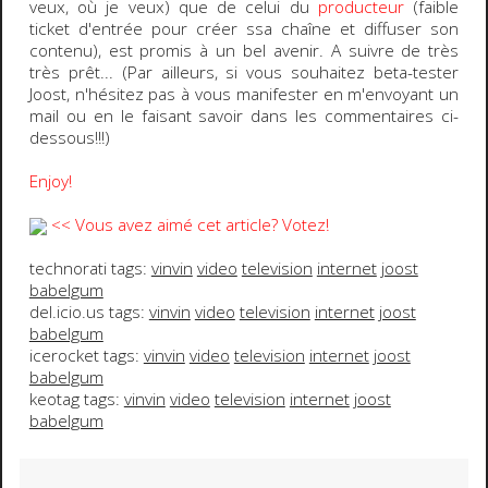
veux, où je veux
) que de celui du
producteur
(
faible
ticket d'entrée pour créer ssa chaîne et diffuser son
contenu
), est promis à un bel avenir. A suivre de très
très prêt... (
Par ailleurs, si vous souhaitez beta-tester
Joost, n'hésitez pas à vous manifester en m'envoyant un
mail ou en le faisant savoir dans les commentaires ci-
dessous!!!
)
Enjoy!
<< Vous avez aimé cet article? Votez!
technorati tags:
vinvin
video
television
internet
joost
babelgum
del.icio.us tags:
vinvin
video
television
internet
joost
babelgum
icerocket tags:
vinvin
video
television
internet
joost
babelgum
keotag tags:
vinvin
video
television
internet
joost
babelgum