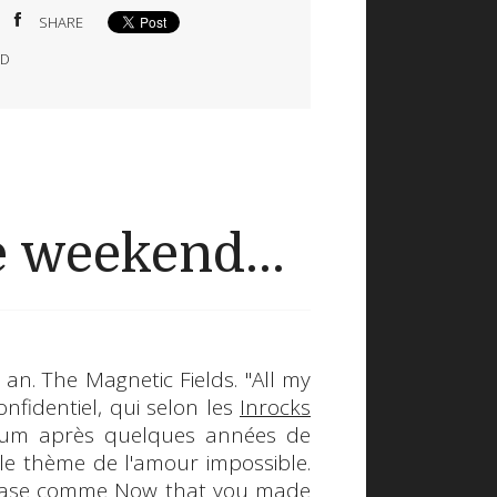
SHARE
OD
 weekend...
n an.
The Magnetic Fields
. "
All my
nfidentiel, qui selon les
Inrocks
album après quelques années de
r le thème de l'amour impossible.
hrase comme
Now that you made