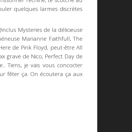
is frissonner l'échine, te scotche au
ouler quelques larmes discrètes
nclus Mysteries de la délicieuse
éneuse Marianne Faithfull, The
ere de Pink Floyd, peut-être All
ix grave de Nico, Perfect Day de
... Tiens, je vais vous concocter
our fêter ça. On écoutera ça aux