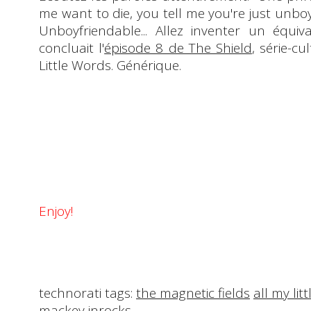
me want to die, you tell me you're just unbo
Unboyfriendable
... Allez inventer un équiv
concluait l'
épisode 8 de The Shield
, série-cu
Little Words. Générique.
Enjoy!
technorati tags:
the magnetic fields
all my lit
mackey
inrocks