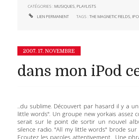
CATÉGORIES :
MUSIQUES
,
PLAYLISTS
LIEN PERMANENT
TAGS :
THE MAGNETIC FIELDS
,
IP
2007.
17. NOVEMBRE
dans mon iPod ce
...du sublime. Découvert par hasard il y a u
little words
". Un groupe new yorkais assez co
serait sur le point de sortir un nouvel 
silence radio. "All my little words" brode su
Ecoutez les paroles attentivement. Une p