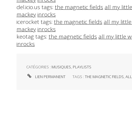
del.icio.us tags:
the magnetic fields
all my litt
mackey
inrocks
icerocket tags:
the magnetic fields
all my litt
mackey
inrocks
keotag tags:
the magnetic fields
all my little 
inrocks
CATÉGORIES :
MUSIQUES
,
PLAYLISTS
LIEN PERMANENT
TAGS :
THE MAGNETIC FIELDS
,
ALL