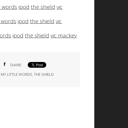
le words
ipod
the shield
vic
le words
ipod
the shield
vic
words
ipod
the shield
vic mackey
SHARE
 MY LITTLE WORDS
,
THE SHIELD