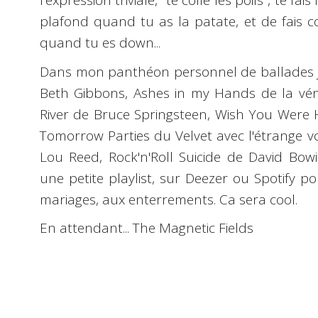
l'expression triviale, "te colle les poils", te fa
plafond quand tu as la patate, et de fais c
quand tu es down...
Dans mon panthéon personnel de ballades j'i
Beth Gibbons, Ashes in my Hands de la vén
River de Bruce Springsteen, Wish You Were H
Tomorrow Parties du Velvet avec l'étrange vo
Lou Reed, Rock'n'Roll Suicide de David Bowie
une petite playlist, sur Deezer ou Spotify p
mariages, aux enterrements. Ca sera cool.
En attendant... The Magnetic Fields