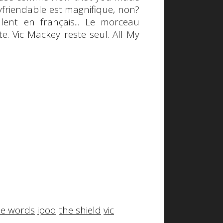
yfriendable
est magnifique, non?
alent en français... Le morceau
lte. Vic Mackey reste seul. All My
tle words
ipod
the shield
vic