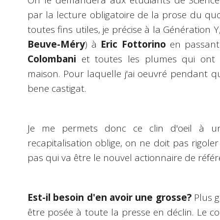
On le demandera aux étudiants de Sciences 
par la lecture obligatoire de la prose du qu
toutes fins utiles, je précise à la Génération Y
Beuve-Méry
) à
Eric Fottorino
en passan
Colombani
et toutes les plumes qui ont f
maison. Pour laquelle j'ai oeuvré pendant 
bene castigat
.
Je me permets donc ce clin d'oeil à 
recapitalisation oblige, on ne doit pas rigole
pas qui va être le nouvel actionnaire de référ
Est-il besoin d'en avoir une grosse?
Plus g
être posée à toute la presse en déclin. Le co