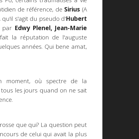
Po, certains traumatisés à vie
otidien de référence, de
Sirius
(A
, qu'il s'agit du pseudo d'
Hubert
t par
Edwy Plenel, Jean-Marie
ait la réputation de l'auguste
quelques années.
Qui bene amat,
un moment, où spectre de la
r tous les jours quand on ne sait
ence.
rosse que qui? La question peut
ncours de celui qui avait la plus