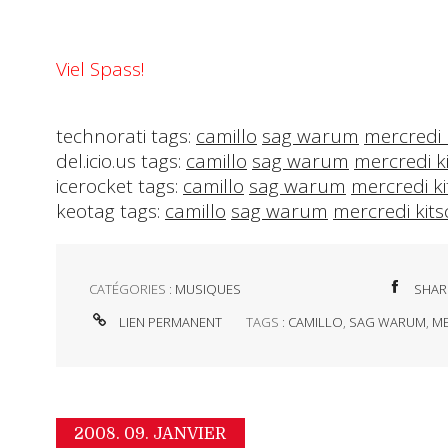
Viel Spass!
technorati tags:
camillo
sag warum
mercredi 
del.icio.us tags:
camillo
sag warum
mercredi k
icerocket tags:
camillo
sag warum
mercredi ki
keotag tags:
camillo
sag warum
mercredi kits
CATÉGORIES :
MUSIQUES
SHAR
LIEN PERMANENT
TAGS :
CAMILLO
,
SAG WARUM
,
ME
2008.
09. JANVIER