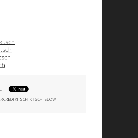
kitsch
itsch
tsch
ch
E
RCREDI KITSCH
,
KITSCH
,
SLOW