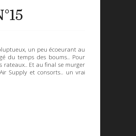
N°15
 voluptueux, un peu écoeurant au
bligé du temps des boums... Pour
s rateaux... Et au final se murger
r Supply et consorts... un vrai