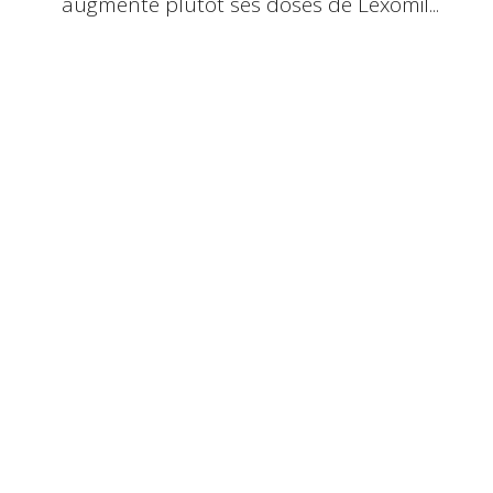
augmente plutôt ses doses de
Lexomil
...