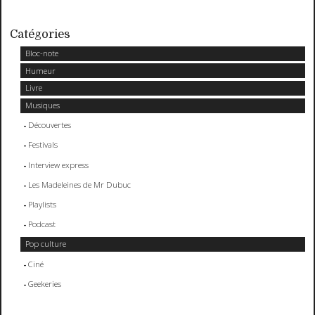
Catégories
Bloc-note
Humeur
Livre
Musiques
Découvertes
Festivals
Interview express
Les Madeleines de Mr Dubuc
Playlists
Podcast
Pop culture
Ciné
Geekeries