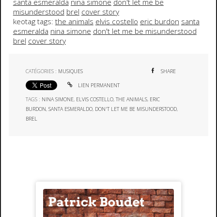
santa esmeralda
nina simone
don't let me be
misunderstood
brel
cover story
keotag tags:
the animals
elvis costello
eric burdon
santa
esmeralda
nina simone
don't let me be misunderstood
brel
cover story
CATÉGORIES :
MUSIQUES
SHARE
LIEN PERMANENT
TAGS :
NINA SIMONE
,
ELVIS COSTELLO
,
THE ANIMALS
,
ERIC
BURDON
,
SANTA ESMERALDO
,
DON'T LET ME BE MISUNDERSTOOD
,
BREL