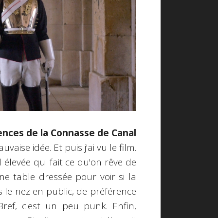
uences de la Connasse de Canal
uvaise idée. Et puis j'ai vu le film.
mal élevée qui fait ce qu'on rêve de
e table dressée pour voir si la
s le nez en public, de préférence
ref, c'est un peu punk. Enfin,