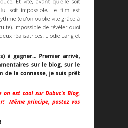
ce. Et vite, avant qu'elle soit
i soit impossible. Le film est
 rythme (qu'on oublie vite grâce à
lte). Impossible de révéler quoi
 deux réalisatrices, Elodie Lang et
s) à gagner... Premier arrivé,
mmentaires sur le blog, sur le
 de la connasse, je suis prêt
 on est cool sur Dubuc's Blog,
er! Même principe, postez vos
!