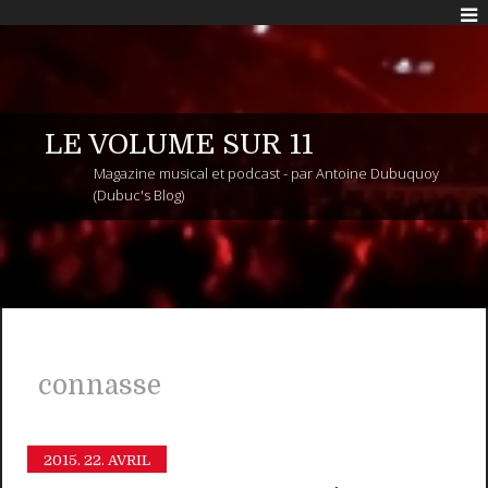
LE VOLUME SUR 11
Magazine musical et podcast - par Antoine Dubuquoy
(Dubuc's Blog)
connasse
2015.
22. AVRIL