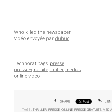
Who killed the newspaper
Vidéo envoyée par
dubuc
Technorati tags:
presse
presse+gratuite
thriller
medias
online
video
SHARE
LIEN
TAGS :
THRILLER
,
PRESSE
,
ONLINE
,
PRESSE GRATUITE
,
MEDI